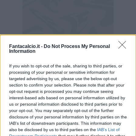
Il Verona di Marco Zaffaroni
si gioca il tutto per
Fantacalcio.it -
Do Not Process My Personal
Information
tutto nel prossimo match di campionato. Contro
il Milan di Stefano Pioli, avversario piuttosto
If you wish to opt-out of the sale, sharing to third parties, or
ostico, gli scaligeri conosceranno il proprio
processing of your personal or sensitive information for
targeted advertising by us, please use the below opt-out
destino: sarà salvezza oppure i veneti
section to confirm your selection. Please note that after your
retrocederanno in Serie B?
Una vittoria terrebbe
opt-out request is processed you may continue seeing
accesa più di una speranza di salvezza; in caso
interest-based ads based on personal information utilized by
us or personal information disclosed to third parties prior to
di vittoria anche dello Spezia si andrebbe allo
your opt-out. You may separately opt-out of the further
spareggio.
disclosure of your personal information by third parties on the
IAB’s list of downstream participants. This information may
Verona, le ultime dall'infermeria
also be disclosed by us to third parties on the
IAB’s List of
Downstream Participants
that may further disclose it to other