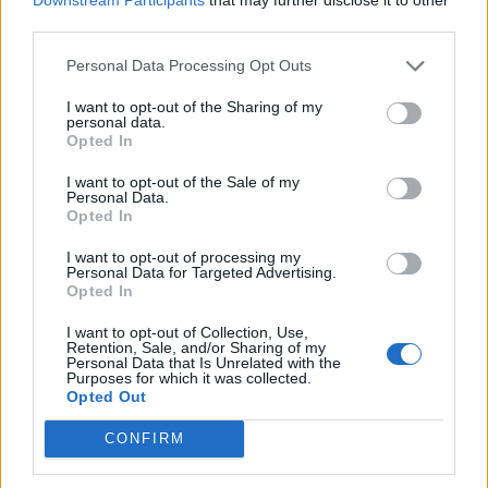
L'obiettivo numero uno per provare a restare
third parties.
aggrappati alla massima serie passa dal
Personal Data Processing Opt Outs
recupero di Darko Lazovic
. L'esterno serbo
I want to opt-out of the Sharing of my
potrebbe recuperare almeno per la panchina.
personal data.
Discorso analogo per Simone Verdi
che, ieri, è
Opted In
rimasto in panchina per tutta la durata del
I want to opt-out of the Sale of my
Personal Data.
match.
Opted In
I want to opt-out of processing my
Personal Data for Targeted Advertising.
Opted In
I want to opt-out of Collection, Use,
Autore
Retention, Sale, and/or Sharing of my
Personal Data that Is Unrelated with the
Purposes for which it was collected.
Redazione Fantacalcio.it
Opted Out
CONFIRM