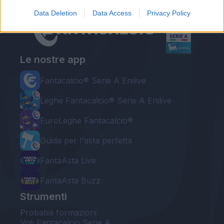
Data Deletion
Data Access
Privacy Policy
Le nostre app
Fantacalcio® Serie A Enilive
Leghe Fantacalcio® Serie A Enilive
EuroLeghe Fantacalcio®
Guida per l'asta perfetta
FantaAsta Live
FantaAsta Buzz
Strumenti
Probabili formazioni
Voti Fantacalcio Serie A