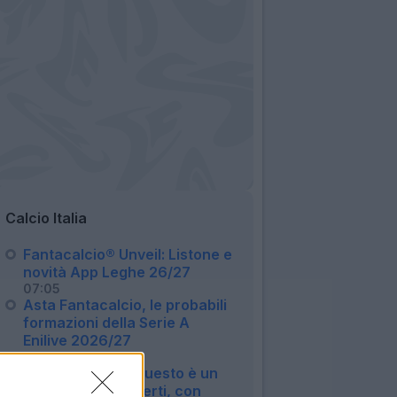
Calcio Italia
Fantacalcio® Unveil: Listone e
novità App Leghe 26/27
07:05
Asta Fantacalcio, le probabili
formazioni della Serie A
Enilive 2026/27
06:16
Roma, Castro: "Questo è un
sogno a occhi aperti, con