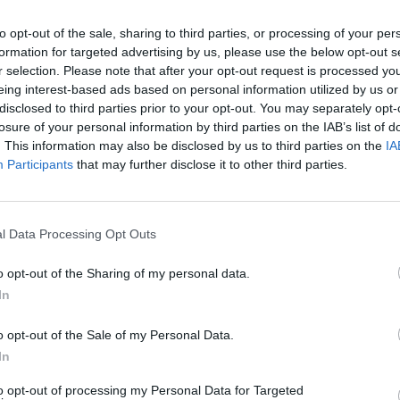
o Conte (getty images)
to opt-out of the sale, sharing to third parties, or processing of your per
formation for targeted advertising by us, please use the below opt-out s
r selection. Please note that after your opt-out request is processed y
ide, Germania - Italia, andrà in scena stasera
eing interest-based ads based on personal information utilized by us or
tta da Rai 1) e sarà anche una sorta di remake
disclosed to third parties prior to your opt-out. You may separately opt-
orni dopo la disfatta bianconera di Champions.
losure of your personal information by third parties on the IAB’s list of
. This information may also be disclosed by us to third parties on the
IA
rotagonisti dell'uno e dell'altro club, pronti
Participants
that may further disclose it to other third parties.
confermare la propria superiorità.
almente la gara di martedì con la Germania la
rispetto alla partita con il Bayern Monaco
l Data Processing Opt Outs
, ho sofferto".
o opt-out of the Sharing of my personal data.
incere", ha detto ieri Conte. Che, per farlo,
In
delle Nazionali più spregiudicate di sempre,
la difesa a tre, e tre punte giovani, coraggiose,
o opt-out of the Sale of my Personal Data.
o Zaza, Insigne e Bernardeschi, che dovrebbero
In
mpo, possibile l'inserimento di Montolivo al
to opt-out of processing my Personal Data for Targeted