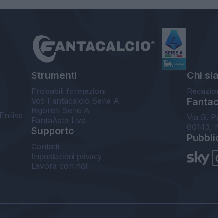
Strumenti
Chi si
Probabili formazioni
Redazio
Voti Fantacalcio Serie A
Fantaca
Rigoristi Serie A
Enilive
Via G. P
FantaAsta Live
80143, 
Supporto
Pubbli
Contatti
Impostazioni privacy
Lavora con noi