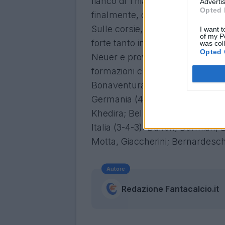
fianco di Thiago Motta, mentre 
Advertis
Opted 
finalmente, dell'ottimo Acerbi.
Sulle corsie, andrebbero Floren
I want t
of my P
forte tanto in difesa quanto in 
was col
Opted 
Neuer e provare Bellarabi, davant
formazioni che dovrebbero scende
Bonaventura. In panchina De Sci
Germania (4-2-3-1): Ter Stegen;
Khedira; Bellarabi, Draxler, Muel
Italia (3-4-3): Buffon, Darmian,
Motta, Giaccherini; Bernardeschi
Autore
Redazione Fantacalcio.it