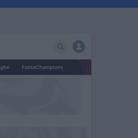
eghe
FantaChampions