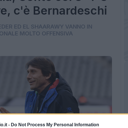
re, c'è Bernardeschi
 EDER ED EL SHAARAWY VANNO IN
IONALE MOLTO OFFENSIVA
o.it -
Do Not Process My Personal Information