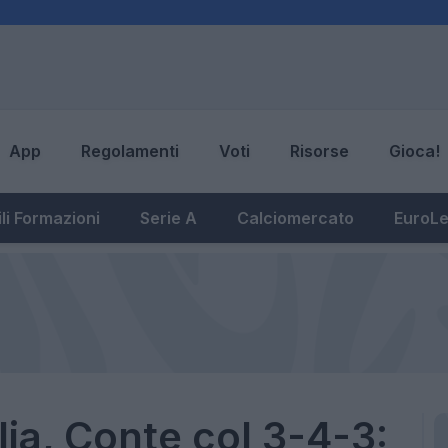
App
Regolamenti
Voti
Risorse
Gioca!
li Formazioni
Serie A
Calciomercato
EuroL
ia, Conte col 3-4-3: