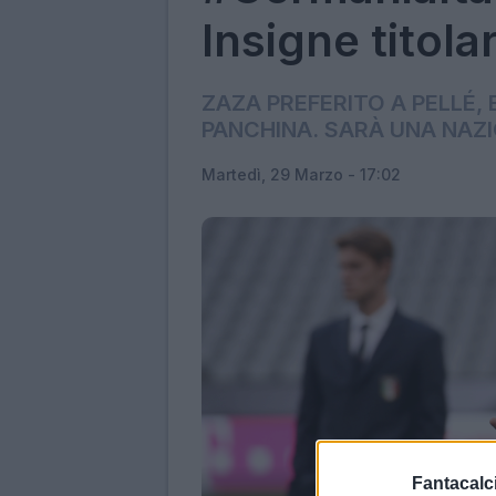
Insigne titola
ZAZA PREFERITO A PELLÉ,
PANCHINA. SARÀ UNA NAZ
Martedì, 29 Marzo - 17:02
Fantacalci