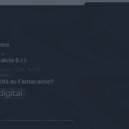
amo
ne
lcio S.r.l.
orzio - CdN, Is. F4
Napoli
cità su Fantacalcio?