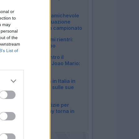
Malen..."
09:07
sonal or
Milan, Gila salta l'amichevole
ection to
col Chelsea: la situazione
ou may
verso il debutto in campionato
 personal
07:04
out of the
Inter, ecco gli ultimi rientri:
 downstream
Akanji già in campo
B’s List of
06:57
Fiorentina, 1-1 contro il
Deportivo: ottimo Joao Mario:
il tabellino
22:57
Milan, Gila rientra in Italia in
anticipo: le ultime sulle sue
condizioni
19:15
Napoli, buone notizie per
Allegri: McTominay torna in
gruppo
17:38