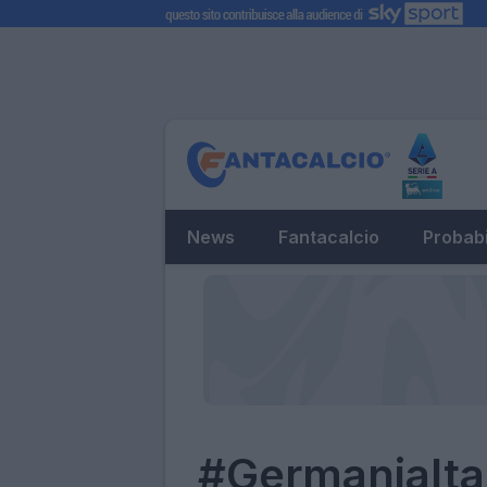
News
Fantacalcio
Probabi
#GermaniaItal