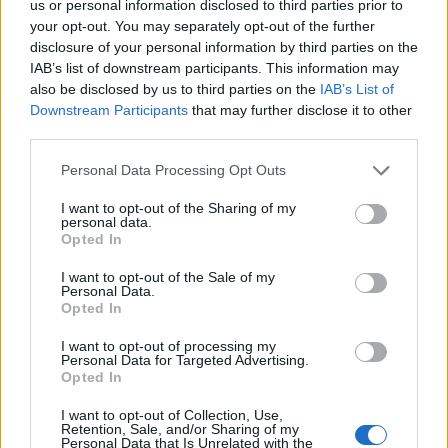
us or personal information disclosed to third parties prior to
27
Dawidowicz
your opt-out. You may separately opt-out of the further
31
Suslov
disclosure of your personal information by third parties on the
IAB’s list of downstream participants. This information may
34
Perilli
also be disclosed by us to third parties on the
IAB’s List of
35
Mosquera
Downstream Participants
that may further disclose it to other
38
Tchatchoua
third parties.
42
Coppola
Personal Data Processing Opt Outs
80
Cisse
I want to opt-out of the Sharing of my
82
Corradi
personal data.
Opted In
87
Ghilardi
I want to opt-out of the Sale of my
Personal Data.
Verona: la probabile formazione contro il
Opted In
Cagliari
I want to opt-out of processing my
Personal Data for Targeted Advertising.
Opted In
Negli scaligeri mister Zanetti dovrebbe tornare
alla difesa a 4,
col rilancio al centro del
I want to opt-out of Collection, Use,
Retention, Sale, and/or Sharing of my
recuperato Coppola che ha superato un fastidio
Personal Data that Is Unrelated with the