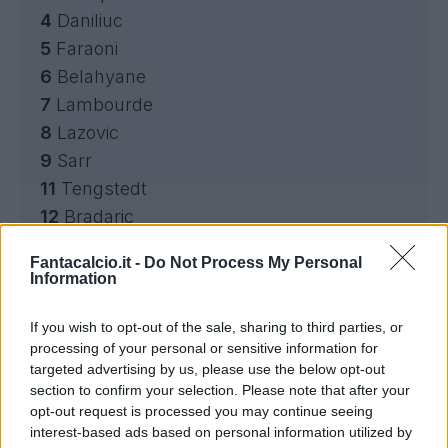
4
Daniliuc
5
Faraoni
6
Belahyane
7
Lambourde
8
Lazovic
9
Sarr
11
Tengstedt
12
Bradaric
14
Livramento
Fantacalcio.it -
Do Not Process My Personal
17
Sishuba
Information
18
Harroui
20
Kastanos
If you wish to opt-out of the sale, sharing to third parties, or
processing of your personal or sensitive information for
21
Dani Silva
targeted advertising by us, please use the below opt-out
22
Berardi
section to confirm your selection. Please note that after your
23
Magnani
opt-out request is processed you may continue seeing
interest-based ads based on personal information utilized by
25
Serdar