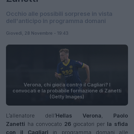
Occhio alle possibili sorprese in vista
dell'anticipo in programma domani
Giovedì, 28 Novembre - 19:43
Verona, chi gioca contro il Cagliari? I
convocati e la probabile formazione di Zanetti
(Getty Images)
L’allenatore dell’
Hellas Verona
,
Paolo
Zanetti
ha convocato
26
giocatori per
la sfida
con il Cagliari
in programma domani alle