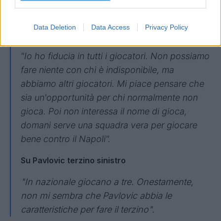
stata una punizione".
Data Deletion
Data Access
Privacy Policy
Sulle assenze
"Io ho fiducia in tutti i giocatori. Non possiamo
fare niente con chi è indisponibile, ma
abbiamo altri giocatori. Mi piace pensare che
sia un'opportunità per chi normalmente non
gioca. Poi non interessa il nome di gioca,
domani serve una squadra vera per giocare
bene contro il Napoli".
Su Pavlovic terzino sinistro
"In nazionale giocano a tre. Onestamente,
non mi sembra che Pavlovic abbia le
caratteristiche per fare il terzino".