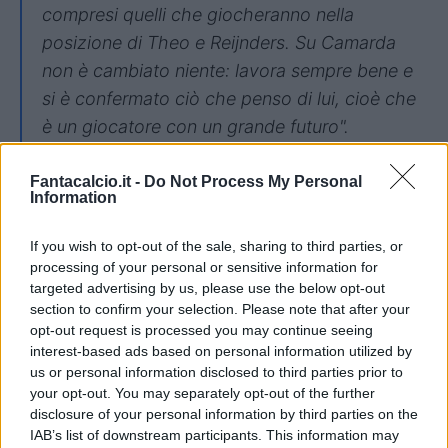
compresi quelli che giocheranno nella
posizione di Theo e Reijnders. Su Camarda
non è cambiato niente: lavora sempre bene e
si è confermato ciò che penso di lui, cioè che
è un giocatore con un grande futuro".
Su Leao
Fantacalcio.it -
Do Not Process My Personal
Information
"Oggi non vi darò la formazione. Capisco la
curiosità su Leao. Lui ha lavorato bene come
If you wish to opt-out of the sale, sharing to third parties, or
processing of your personal or sensitive information for
sempre: non è un problema, non è un caso.
targeted advertising by us, please use the below opt-out
Sono sicuro che tornerà presto ad essere
section to confirm your selection. Please note that after your
quello che lui sa di essere e quello che tutti ci
opt-out request is processed you may continue seeing
interest-based ads based on personal information utilized by
aspettiamo che sia. Non voglio dire se
us or personal information disclosed to third parties prior to
giocherà domani.
Cosa non sta funzionando
your opt-out. You may separately opt-out of the further
con Leao? Che l'allenatore non lo sta facendo
disclosure of your personal information by third parties on the
IAB’s list of downstream participants. This information may
giocare, perché se lo facessi giocare non ci