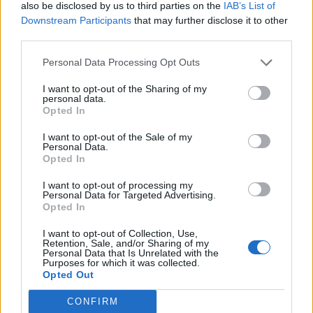
also be disclosed by us to third parties on the
IAB’s List of
sarebbero problemi. Ma sono cose normali
Downstream Participants
that may further disclose it to other
nel calcio: alcuni giocano, altri no. Io penso
third parties.
sempre a diverse cose quando scelgo. Per me
Personal Data Processing Opt Outs
questo è molto normale".
I want to opt-out of the Sharing of my
personal data.
Su Calabria terzino sinistro
Opted In
"Sì, potrebbe giocare in quel ruolo".
I want to opt-out of the Sale of my
Personal Data.
Opted In
Sul ruolo ideale di Pulisic
I want to opt-out of processing my
"Oggi non ne voglio parlare. In generale,
Personal Data for Targeted Advertising.
Opted In
sapete che mi piace di più quando Pulisic
gioca dentro al campo".
I want to opt-out of Collection, Use,
Retention, Sale, and/or Sharing of my
Personal Data that Is Unrelated with the
Sul cambio di Leao col Bruges
Purposes for which it was collected.
Opted Out
"È stata una scelta fatta in base a ciò che
CONFIRM
chiedeva la partita in quel momento, non è