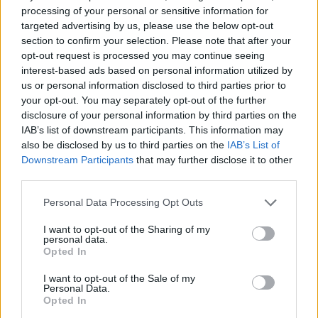
aggiudicarsi il trofeo sono dunque i campioni
processing of your personal or sensitive information for
d'Italia. Vittoria nel segno di Tumminello,
targeted advertising by us, please use the below opt-out
section to confirm your selection. Please note that after your
doppietta per lui, ma a sbloccare il risultato ci
opt-out request is processed you may continue seeing
aveva pensato prima Marchizza dal dischetto. Il
interest-based ads based on personal information utilized by
poker servito da Keba nel finale, Keba che si era
us or personal information disclosed to third parties prior to
your opt-out. You may separately opt-out of the further
anche procurato il rigore dell'1-0, e che aveva
disclosure of your personal information by third parties on the
orchestrato l'azione del raddoppio. E' la seconda
IAB’s list of downstream participants. This information may
Supercoppa per la Primavera giallorossa,
also be disclosed by us to third parties on the
IAB’s List of
Downstream Participants
that may further disclose it to other
ancora zero le affermazioni nerazzurre in quattro
third parties.
apparizioni totali.
Personal Data Processing Opt Outs
Autore
I want to opt-out of the Sharing of my
personal data.
Redazione Fantacalcio.it
Opted In
I want to opt-out of the Sale of my
Personal Data.
Opted In