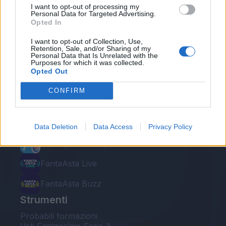
I want to opt-out of processing my
Personal Data for Targeted Advertising.
Opted In
I want to opt-out of Collection, Use,
Retention, Sale, and/or Sharing of my
Personal Data that Is Unrelated with the
Le nostre app
Purposes for which it was collected.
Opted Out
Fantacalcio® Serie A Enilive
CONFIRM
Leghe Fantacalcio® Serie A Enilive
EuroLeghe Fantacalcio®
Data Deletion
Data Access
Privacy Policy
Guida per l'asta perfetta
FantaAsta Live
FantaAsta Buzz
Strumenti
Probabili formazioni
Voti Fantacalcio Serie A