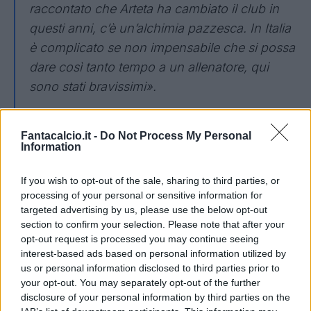
raccontato che Arteta ha cambiato il club in
questi anni, c’è un’alchimia pazzesca. In Italia
è complicato se non impensabile che si possa
dare così tanto tempo a un allenatore, qui
sono stati bravissimi».
State preparando qualcosa di particolare sui
Fantacalcio.it -
Do Not Process My Personal
piazzati per il Psg?
Information
«No, almeno per ora... e nel caso non potrei
If you wish to opt-out of the sale, sharing to third parties, or
dirlo. Ma è un lavoro che parte da prima del
processing of your personal or sensitive information for
ritiro, settimana per settimana, ed è per questo
targeted advertising by us, please use the below opt-out
che funziona».
section to confirm your selection. Please note that after your
opt-out request is processed you may continue seeing
interest-based ads based on personal information utilized by
Come si sente da unico italiano in finale di
us or personal information disclosed to third parties prior to
Champions?
your opt-out. You may separately opt-out of the further
disclosure of your personal information by third parties on the
«Sono molto contento di questa occasione e