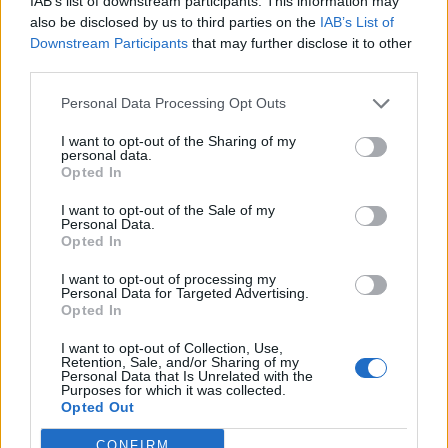
IAB’s list of downstream participants. This information may
la sento come responsabilità. Spero di portare
also be disclosed by us to third parties on the
IAB’s List of
in alto la nostra bandiera e vincere questo
Downstream Participants
that may further disclose it to other
third parties.
trofeo, specialmente dopo il colpo del
Mondiale. In questi giorni sto pensando
Personal Data Processing Opt Outs
moltissimo a quando mi immaginavo in finale
I want to opt-out of the Sharing of my
di Champions. La giocavo spesso alla Play.
personal data.
Opted In
Paura nessuna, è una partita secca e può
succedere tutto: loro l’hanno vinta l’anno
I want to opt-out of the Sale of my
Personal Data.
scorso, magari abbiamo più voglia noi».
Opted In
I want to opt-out of processing my
E voglia di tornare in Italia?
Personal Data for Targeted Advertising.
Opted In
«Prima o poi credo che tornerò, come si sta
da noi non si sta da nessuna parte e ho un
I want to opt-out of Collection, Use,
Retention, Sale, and/or Sharing of my
conto in sospeso. Però ora sto benissimo qua
Personal Data that Is Unrelated with the
Purposes for which it was collected.
e non vedo l’ora di continuare a vincere».
Opted Out
CONFIRM