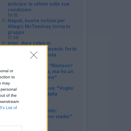
anticipo: le ultime sulle sue
condizioni
19:15
Napoli, buone notizie per
Allegri: McTominay torna in
gruppo
17:38
Inter, duro colpo in
amichevole per Bisseck: forte
contusione alla testa
12:15
Inter, Mkhitaryan: "Rinnovo?
sonal or
Nessuna garanzia, ma ho un
sogno in Champions"
ection to
11:33
ou may
Juventus, Zhegrova: "Voglio
 personal
restare, frenato dalla
out of the
pubalgia"
 downstream
10:25
B’s List of
Napoli, De Laurentiis:
"Vogliamo un nuovo stadio"
08:48