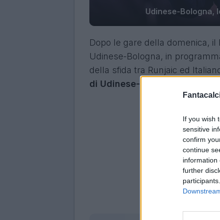
Udinese-Bologna, le
Dopo le gare della domenica, il 
Udinese-Bologna, in programma q
della sfida tra Runjaic ed Italia
di Udinese-Bologna.
Fantacalci
If you wish 
sensitive in
confirm you
continue se
information 
further disc
participants
Downstream 