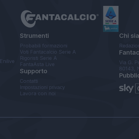
Strumenti
Chi si
Probabili formazioni
Redazio
Voti Fantacalcio Serie A
Fantaca
Rigoristi Serie A
Enilive
Via G. P
FantaAsta Live
80143, 
Supporto
Pubbli
Contatti
Impostazioni privacy
Lavora con noi