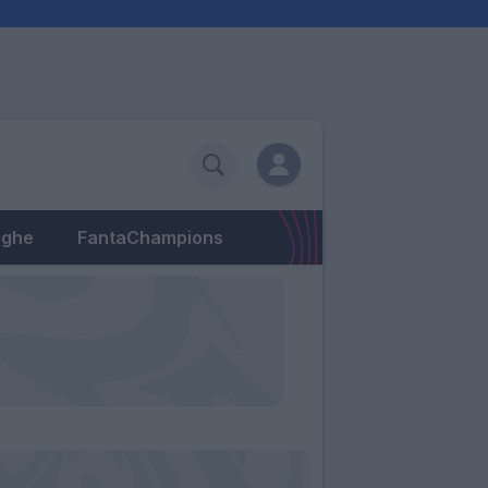
eghe
FantaChampions