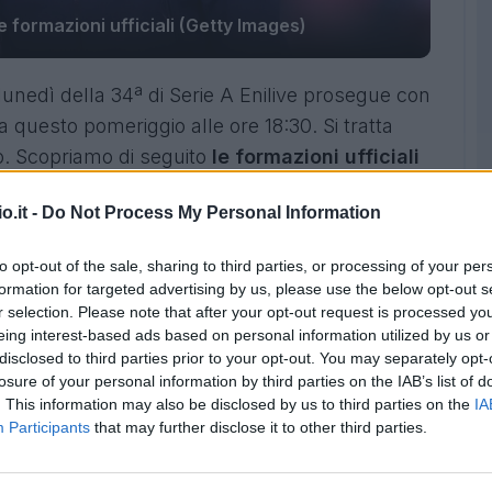
 formazioni ufficiali (Getty Images)
lunedì della 34ª di Serie A Enilive prosegue con
uesto pomeriggio alle ore 18:30. Si tratta
no. Scopriamo di seguito
le formazioni ufficiali
o.it -
Do Not Process My Personal Information
to opt-out of the sale, sharing to third parties, or processing of your per
formation for targeted advertising by us, please use the below opt-out s
r selection. Please note that after your opt-out request is processed y
eing interest-based ads based on personal information utilized by us or
disclosed to third parties prior to your opt-out. You may separately opt-
losure of your personal information by third parties on the IAB’s list of
. This information may also be disclosed by us to third parties on the
IA
Participants
that may further disclose it to other third parties.