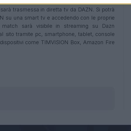
sarà trasmessa in diretta tv da DAZN. Si potrà
ZN su una smart tv e accedendo con le proprie
Il match sarà visibile in streaming su Dazn
l sito tramite pc, smartphone, tablet, console
e dispositivi come TIMVISION Box, Amazon Fire