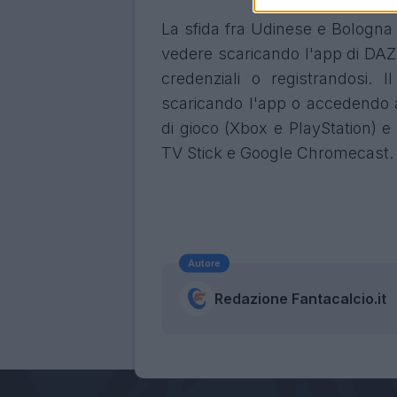
La sfida fra Udinese e Bologna 
vedere scaricando l'app di DA
credenziali o registrandosi. 
scaricando l'app o accedendo a
di gioco (Xbox e PlayStation) 
TV Stick e Google Chromecast.
Autore
Redazione Fantacalcio.it