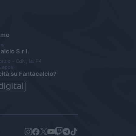
amo
ne
lcio S.r.l.
orzio - CdN, Is. F4
Napoli
cità su Fantacalcio?