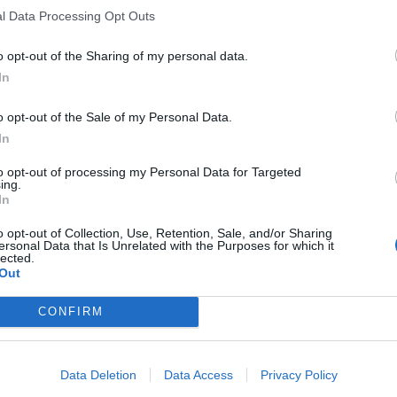
l Data Processing Opt Outs
i Udinese-Bologna
o opt-out of the Sharing of my personal data.
istensen, Kabasele, Solet; Ehizibue, Atta,
In
Ekkelenkamp; Davis.
o opt-out of the Sale of my Personal Data.
In
, Zarraga, Sanchez, Lovric, Palma, Pafundi,
esto, Pizarro. All. Runjaic
to opt-out of processing my Personal Data for Targeted
ing.
In
ki; Calabria, Beukema, Lucumi, Miranda;
 Odgaard, Dominguez; Dallinga.
o opt-out of Collection, Use, Retention, Sale, and/or Sharing
ersonal Data that Is Unrelated with the Purposes for which it
lected.
Out
aglia, Erlic, Moro, Castro, El Azzouzi,
, Cambiaghi, De Silvestri, Fabbian. All.
CONFIRM
Data Deletion
Data Access
Privacy Policy
rla in tv