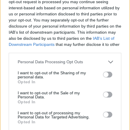
dell'Atalanta sul Napoli. Unica new entry in
opt-out request is processed you may continue seeing
interest-based ads based on personal information utilized by
classifica è
Luis Muriel
che, col +1 servito sul
us or personal information disclosed to third parties prior to
gol di Quagliarella, raggiunge il tredicesimo
your opt-out. You may separately opt-out of the further
posto.
disclosure of your personal information by third parties on the
IAB’s list of downstream participants. This information may
also be disclosed by us to third parties on the
IAB’s List of
LA CLASSIFICA COMPLETA:
Downstream Participants
that may further disclose it to other
1 - Callejon 9 (1)
third parties.
2 - Felipe Anderson 7 (1)
Personal Data Processing Opt Outs
3 - Birsa 7 (5)
I want to opt-out of the Sharing of my
4 - Insigne 6
personal data.
5 - Zampano 5
Opted In
6 - Candreva 5
I want to opt-out of the Sale of my
Personal Data.
7 - Zielinski 5
Opted In
8 - Krejci 5
I want to opt-out of processing my
9 - Salah 5
Personal Data for Targeted Advertising.
Opted In
10 - Pellegrini 5 (1)