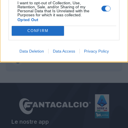
11 - Gomez 5 (1)
I want to opt-out of Collection, Use,
Retention, Sale, and/or Sharing of my
12 - Pjanic 5 (4)
Personal Data that Is Unrelated with the
Purposes for which it was collected.
13 - Muriel 4
Opted Out
14 - Petagna 4
CONFIRM
15 - Icardi 4
Autore
Data Deletion
Data Access
Privacy Policy
Redazione Fantacalcio.it
Le nostre app