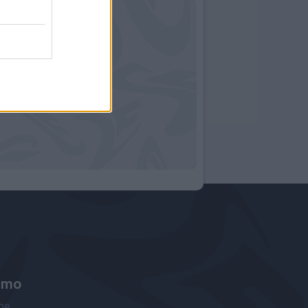
amo
ne