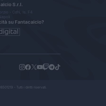
lcio S.r.l.
orzio - CdN, Is. F4
Napoli
cità su Fantacalcio?
1219 - Tutti i diritti riservati.