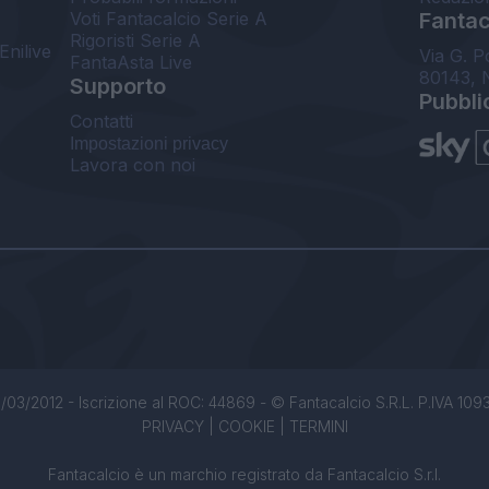
Voti Fantacalcio Serie A
Fantaca
Rigoristi Serie A
Enilive
Via G. P
FantaAsta Live
80143, 
Supporto
Pubbli
Contatti
Impostazioni privacy
Lavora con noi
/03/2012 - Iscrizione al ROC: 44869 - © Fantacalcio S.R.L. P.IVA 1093850
PRIVACY
|
COOKIE
|
TERMINI
Fantacalcio è un marchio registrato da Fantacalcio S.r.l.