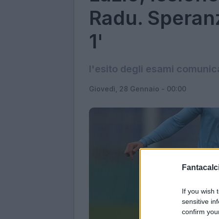
Radu. Speranz
1'
l'esito degli esami comunic
Giovedì, 28 Gennaio - 00:00
Fantacalci
If you wish 
sensitive in
confirm you