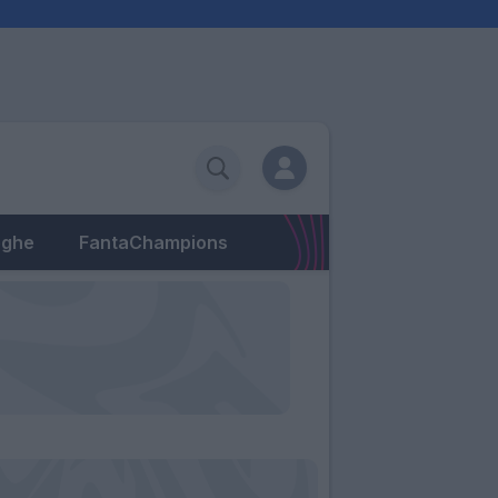
eghe
FantaChampions