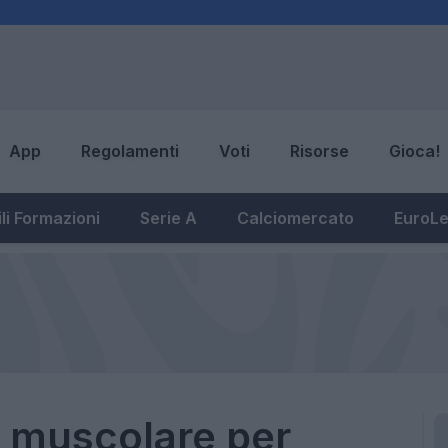
App
Regolamenti
Voti
Risorse
Gioca!
li Formazioni
Serie A
Calciomercato
EuroL
e muscolare per