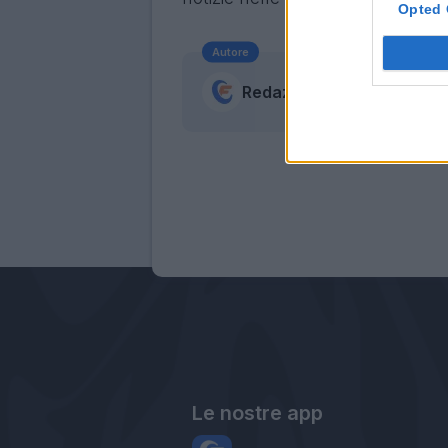
Opted 
Autore
Redazione Fantacalcio.it
Le nostre app