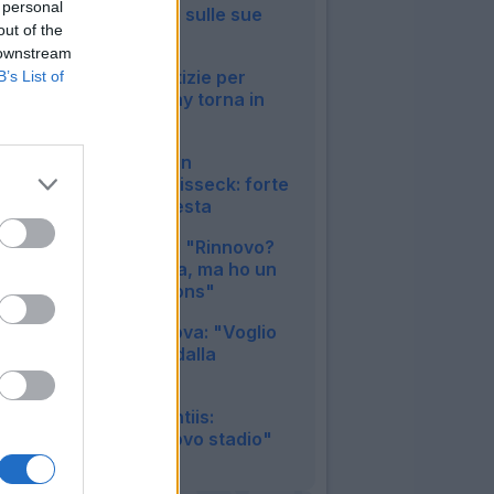
 personal
anticipo: le ultime sulle sue
out of the
condizioni
 downstream
19:15
Napoli, buone notizie per
B’s List of
Allegri: McTominay torna in
gruppo
17:38
Inter, duro colpo in
amichevole per Bisseck: forte
contusione alla testa
12:15
Inter, Mkhitaryan: "Rinnovo?
Nessuna garanzia, ma ho un
sogno in Champions"
11:33
Juventus, Zhegrova: "Voglio
restare, frenato dalla
pubalgia"
10:25
Napoli, De Laurentiis:
"Vogliamo un nuovo stadio"
08:48