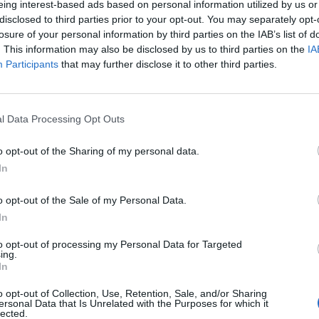
eing interest-based ads based on personal information utilized by us or
disclosed to third parties prior to your opt-out. You may separately opt-
du (Getty Images)
losure of your personal information by third parties on the IAB’s list of
. This information may also be disclosed by us to third parties on the
IA
Participants
that may further disclose it to other third parties.
iancoceleste.
Radu
si è sottoposto questa
o all'infortunio alla coscia, questo l
'esito
io:
"
L’atleta Stefan Radu è stato sottoposto ad
l Data Processing Opt Outs
mattina presso la clinica Paideia in seguito ad
o opt-out of the Sharing of my personal data.
inistra, occorso due giorni fa durante
In
portivo di Formello.
Gli esami hanno
mo grado del muscolo bicipite femorale".
o opt-out of the Sale of my Personal Data.
In
to opt-out of processing my Personal Data for Targeted
ing.
 Udine, è quella di
recuperare Hoedt,
anche
In
icato
recuperare Mauricio. Squalificati Lulic e
o opt-out of Collection, Use, Retention, Sale, and/or Sharing
ebbe allora partire
dal 1' Basta:
attese ulteriori
ersonal Data that Is Unrelated with the Purposes for which it
lected.