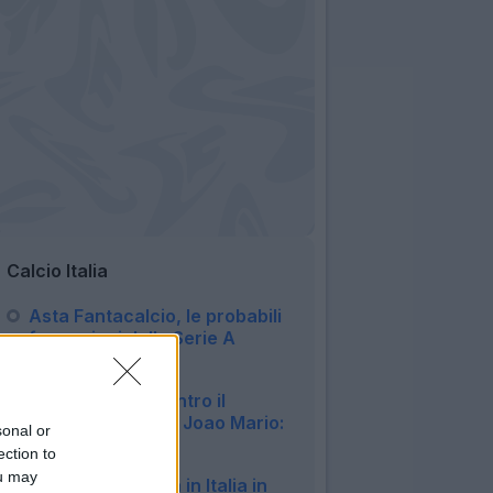
Calcio Italia
Asta Fantacalcio, le probabili
formazioni della Serie A
Enilive 2026/27
09:16
Fiorentina, 1-1 contro il
Deportivo: ottimo Joao Mario:
sonal or
il tabellino
ection to
22:57
ou may
Milan, Gila rientra in Italia in