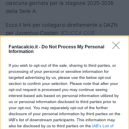
ciascuna giornata per la stagione 2025-2026
della Serie A.
Ecco il link per collegarsi direttamente a DAZN
per Juventus-Cagliari.
(
CLICCA QUI
)
JUVENTUS-CAGLIARI AL
Fantacalcio.it -
Do Not Process My Personal
Information
FANTACALCIO
I VOTI DELLA JUVENTUS
If you wish to opt-out of the sale, sharing to third parties, or
processing of your personal or sensitive information for
I VOTI DEL CAGLIARI
targeted advertising by us, please use the below opt-out
section to confirm your selection. Please note that after your
CALENDARIO SERIE A
opt-out request is processed you may continue seeing
CLASSIFICA SERIE A
interest-based ads based on personal information utilized by
us or personal information disclosed to third parties prior to
your opt-out. You may separately opt-out of the further
disclosure of your personal information by third parties on the
IAB’s list of downstream participants. This information may
also be disclosed by us to third parties on the
IAB’s List of