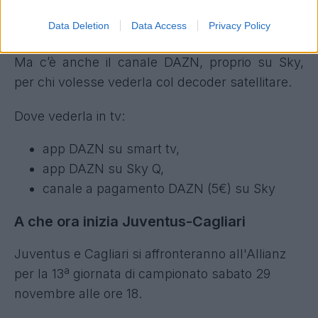
schermata di homepage che proporrà tra gli
Data Deletion
Data Access
Privacy Policy
eventi anche la gara dell'Allianz.
Ma c’è anche il canale DAZN, proprio su Sky,
per chi volesse vederla col decoder satellitare.
Dove vederla in tv:
app DAZN su smart tv,
app DAZN su Sky Q,
canale a pagamento DAZN (5€) su Sky
A che ora inizia Juventus-Cagliari
Juventus e Cagliari si affronteranno all'Allianz
per la 13ª giornata di campionato sabato 29
novembre alle ore 18.