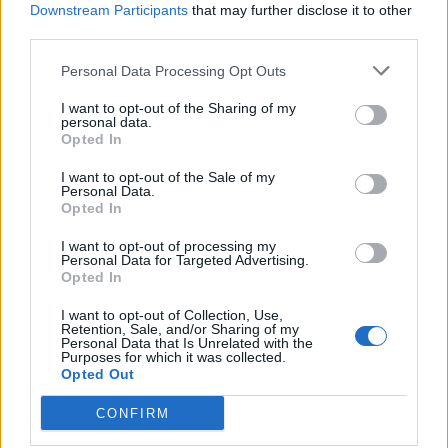
Downstream Participants
that may further disclose it to other
third parties.
Personal Data Processing Opt Outs
I want to opt-out of the Sharing of my
personal data.
Opted In
I want to opt-out of the Sale of my
Personal Data.
Opted In
Juventus-Cagliari, dove vederla: SKY o
I want to opt-out of processing my
Personal Data for Targeted Advertising.
DAZN?
Opted In
I want to opt-out of Collection, Use,
Solo Dazn trasmetterà il match tra bianconeri
Retention, Sale, and/or Sharing of my
Personal Data that Is Unrelated with the
e sardi,
con pre-partita e col calcio d’inizio alle
Purposes for which it was collected.
ore 18. Per vederla basterà accedere con le
Opted Out
proprie credenziali su DAZN, username e
CONFIRM
password. E poi chiaramente aprire la