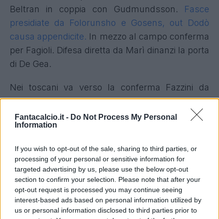
Beltran in coppia con Gudmundsson.
Fasce
presidiate da Folorunsho e Gosens, out Dodò
causa appendicite.
In mezzo al campo conferma
per Fagioli. Difesa diretta da Marì dinanzi la porta
di De Gea.
Nei toscani va verso la conferma Fazzini da
trequartista per sostenere gli avanti Colombo ed
Esposito. Cerca posto in mediana il ristabilito
Fantacalcio.it -
Do Not Process My Personal
Information
Anjorin.
Fasce occupate da Gyasi e Pezzella,
squalificato Cacace.
Difesa che può tornare a
If you wish to opt-out of the sale, sharing to third parties, or
essere diretta da Ismajli che ha svolto la
processing of your personal or sensitive information for
rifinitura in gruppo ed è recuperato.
targeted advertising by us, please use the below opt-out
section to confirm your selection. Please note that after your
opt-out request is processed you may continue seeing
interest-based ads based on personal information utilized by
Le probabili formazioni di Fiorentina-
us or personal information disclosed to third parties prior to
Empoli