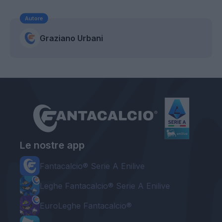
Autore
Graziano Urbani
Le nostre app
Fantacalcio® Serie A Enilive
Leghe Fantacalcio® Serie A Enilive
EuroLeghe Fantacalcio®