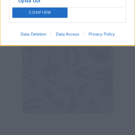
Opted Out
Stick. Per gli abbonati a Sky che hanno
CONFIRM
sottoscritto l'abbonamento 'Zona DAZN' la gara
sarà visibile anche in tv su DAZN 2, canale 215
di Sky.
Data Deletion
Data Access
Privacy Policy