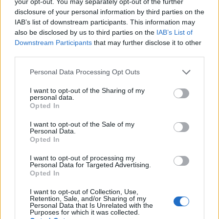
your opt-out. You may separately opt-out of the further
disclosure of your personal information by third parties on the
FIORENTINA
(3-5-2): De Gea; Pongracic,
IAB’s list of downstream participants. This information may
Marì, Ranieri; Folorunsho, Fagioli, Cataldi,
also be disclosed by us to third parties on the
IAB’s List of
Downstream Participants
that may further disclose it to other
Mandragora, Gosens; Beltran,
third parties.
Gudmundsson. All. Palladino.
Personal Data Processing Opt Outs
EMPOLI
(3-4-2-1): Vasquez; Goglichidze,
I want to opt-out of the Sharing of my
Ismajli, Viti; Gyasi, Grassi, Anjorin, Pezzella;
personal data.
Opted In
Fazzini, Esposito; Colombo. All. D'Aversa.
I want to opt-out of the Sale of my
Personal Data.
Opted In
Fiorentina-Empoli: dove vederla in tv
I want to opt-out of processing my
La partita di campionato tra Fiorentina ed Empoli
Personal Data for Targeted Advertising.
Opted In
sarà visibile in diretta su DAZN tramite l'app
fruibile su smart tv, oltre che su console di gioco
I want to opt-out of Collection, Use,
Retention, Sale, and/or Sharing of my
(Xbox e PlayStation) e device come TIMVISION
Personal Data that Is Unrelated with the
Purposes for which it was collected.
Box, Google Chromecast e Amazon Fire TV