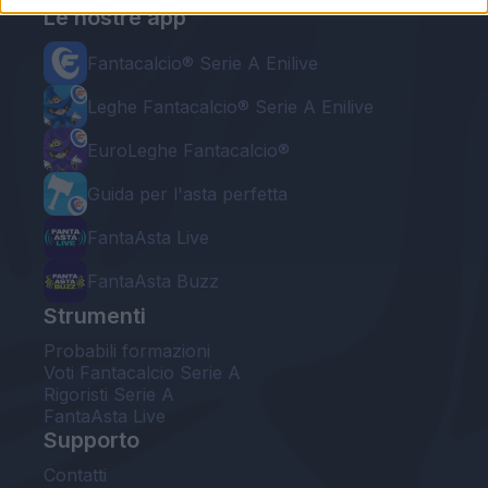
Le nostre app
Fantacalcio® Serie A Enilive
Leghe Fantacalcio® Serie A Enilive
EuroLeghe Fantacalcio®
Guida per l'asta perfetta
FantaAsta Live
FantaAsta Buzz
Strumenti
Probabili formazioni
Voti Fantacalcio Serie A
Rigoristi Serie A
FantaAsta Live
Supporto
Contatti