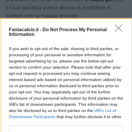
il club paulista aveva deciso di scendere in
campo con la maglia granata.
Fantacalcio.it -
Do Not Process My Personal
Ora questa amicizia viene celebrata
Information
nuovamente, dopo che, nel 2011, il Corinthians
aveva creato una terza maglia dedicata al
If you wish to opt-out of the sale, sharing to third parties, or
processing of your personal or sensitive information for
Torino. Ancora una casacca granata, ma
targeted advertising by us, please use the below opt-out
stavolta non sarà utilizzata dai giocatori del
section to confirm your selection. Please note that after your
Timao
: si tratterà di
una divisa riservata a
opt-out request is processed you may continue seeing
interest-based ads based on personal information utilized by
tifosi e collezionisti
. Sulla maglia, sotto lo
us or personal information disclosed to third parties prior to
stemma del Torino, il numero 1949: l’anno di
your opt-out. You may separately opt-out of the further
Superga, per rendere onore a quello che sarà,
disclosure of your personal information by third parties on the
IAB’s list of downstream participants. This information may
sempre, il Grande Torino.
also be disclosed by us to third parties on the
IAB’s List of
Downstream Participants
that may further disclose it to other
third parties.
Grazie Corinthians! | TORINO FC 1906