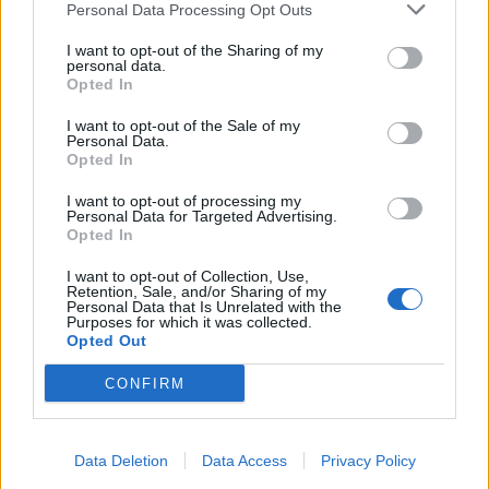
Personal Data Processing Opt Outs
SITO UFFICIALE
https://t.co/Nljc0UKywh
#SFT
I want to opt-out of the Sharing of my
personal data.
— Torino Football Club (@TorinoFC_1906)
Opted In
26 Novembre 2015
I want to opt-out of the Sale of my
Personal Data.
Opted In
I want to opt-out of processing my
Personal Data for Targeted Advertising.
Autore
Opted In
Redazione Fantacalcio.it
I want to opt-out of Collection, Use,
Retention, Sale, and/or Sharing of my
Personal Data that Is Unrelated with the
Purposes for which it was collected.
Opted Out
CONFIRM
Data Deletion
Data Access
Privacy Policy