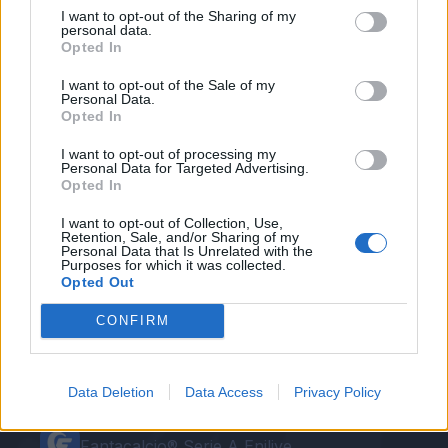
crociato. Florenzi è uscito in barella tra le
I want to opt-out of the Sharing of my
personal data.
lacrime, rivolgendosi così a
Spalletti
: "
Mister, mi
Opted In
sono rotto il crociato
". Seguiranno
I want to opt-out of the Sale of my
aggiornamenti.
Personal Data.
Opted In
Autore
I want to opt-out of processing my
Personal Data for Targeted Advertising.
Opted In
Redazione Fantacalcio.it
I want to opt-out of Collection, Use,
Retention, Sale, and/or Sharing of my
Personal Data that Is Unrelated with the
Purposes for which it was collected.
Opted Out
CONFIRM
Data Deletion
Data Access
Privacy Policy
Le nostre app
Fantacalcio® Serie A Enilive