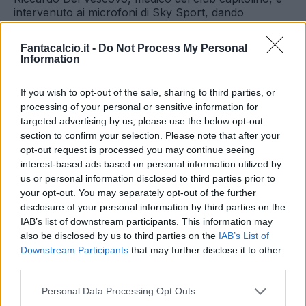
intervenuto ai microfoni di Sky Sport, dando
delucidazioni sulle condizioni del calciatore: "
C'è un
trauma distrattivo violento al ginocchio sinistro. Il
Fantacalcio.it -
Do Not Process My Personal
giocatore ha avvertito un fortissimo dolore. È difficile
Information
fare valutazioni in questo momento ma posso
anticipare che ci sono due elementi di positività. Il
If you wish to opt-out of the sale, sharing to third parties, or
ginocchio non si è gonfiato eccessivamente e il test
processing of your personal or sensitive information for
sul crociato anteriore ha dato esito positivo,
risultando stabile. Faremo ritorno a Roma per fare
targeted advertising by us, please use the below opt-out
esami approfonditi e controllare se ci sono fratture o
section to confirm your selection. Please note that after your
lesioni meniscali. Ripeto: la lesione al crociato ci
opt-out request is processed you may continue seeing
appare l'ipotesi meno probabile
".
interest-based ads based on personal information utilized by
Pessime notizie per la
Roma
: Alessandro
us or personal information disclosed to third parties prior to
your opt-out. You may separately opt-out of the further
Florenzi
è stato costretto al cambio all'85' del
disclosure of your personal information by third parties on the
match in casa del
Sassuolo
. Il jolly è stato
IAB’s list of downstream participants. This information may
rilevato da Totti, dopo aver poggiato male la
also be disclosed by us to third parties on the
IAB’s List of
Downstream Participants
that may further disclose it to other
gamba in seguito ad uno stacco di testa.
third parties.
Grandissima preoccupazione in casa Roma: la
Personal Data Processing Opt Outs
paura concreta è quella della rottura del