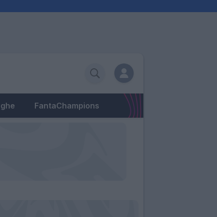
eghe
FantaChampions