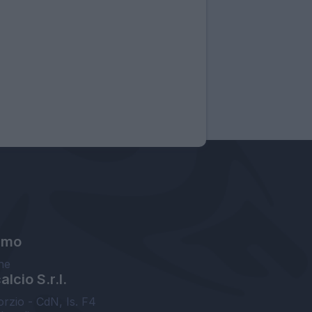
amo
ne
lcio S.r.l.
orzio - CdN, Is. F4