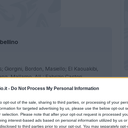
bellino
Giorgini, Bordon, Masiello; El Kaouakibi,
leng, Mallamo. All.: Fabrizio Castori.
o.it -
Do Not Process My Personal Information
a; De Silvestri, Casale, Ilic, Miranda;
(31′ Bernardeschi), Fabbian, Dominguez;
to opt-out of the sale, sharing to third parties, or processing of your per
formation for targeted advertising by us, please use the below opt-out s
r selection. Please note that after your opt-out request is processed y
eing interest-based ads based on personal information utilized by us or
disclosed to third parties prior to your opt-out. You may separately opt-