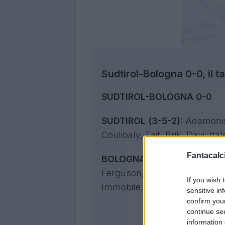
Sudtirol-Bologna 0-0, il ta
SUDTIROL-BOLOGNA 0-0
SUDTIROL (3-5-2):
Adamonis; 
Coulibaly, Tait, Brik, Davi; Ita
Fantacalci
BOLOGNA (4-2-3-1):
Ravagli
Ferguson, Aebischer; Ndoye 
If you wish 
Immobile. All.: Italiano.
sensitive in
confirm you
continue se
information 