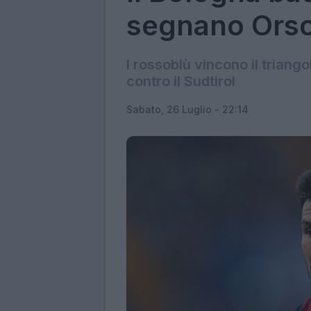
segnano Orso
I rossoblù vincono il triang
contro il Sudtirol
Sabato, 26 Luglio - 22:14