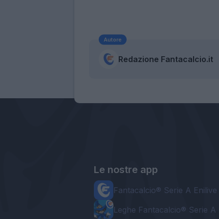
Autore
Redazione Fantacalcio.it
Le nostre app
Fantacalcio® Serie A Enilive
Leghe Fantacalcio® Serie A 