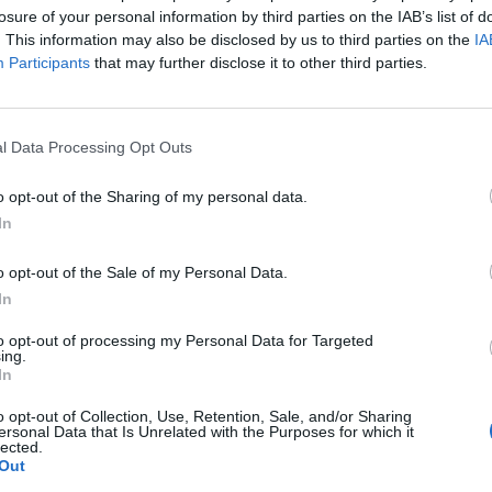
abellino
losure of your personal information by third parties on the IAB’s list of
. This information may also be disclosed by us to third parties on the
IA
Participants
that may further disclose it to other third parties.
1' Orsolini, 52' Cambiaghi
l Data Processing Opt Outs
ki; Holm, Vitik, Lucumi, Lykogiannis; Moro,
mbiaghi; Castro. All.: Italiano.
o opt-out of the Sharing of my personal data.
In
Missori, Odenthal, Muharemovic, Doig;
o opt-out of the Sale of my Personal Data.
i, Pinamonti, Laurienté. All.: Grosso.
In
to opt-out of processing my Personal Data for Targeted
ing.
In
o opt-out of Collection, Use, Retention, Sale, and/or Sharing
ersonal Data that Is Unrelated with the Purposes for which it
lected.
Out