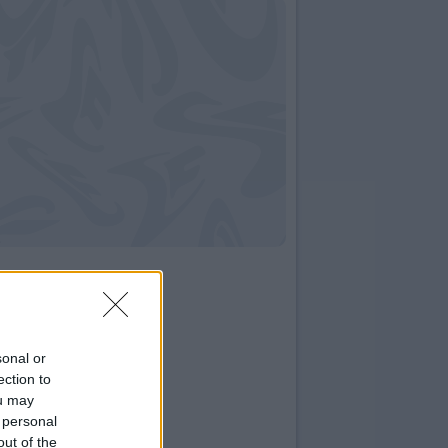
sonal or
ection to
ou may
 personal
out of the