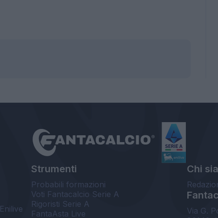
Strumenti
Chi si
Probabili formazioni
Redazio
Voti Fantacalcio Serie A
Fantaca
Rigoristi Serie A
Enilive
Via G. P
FantaAsta Live