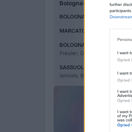
Bologna-Sassuolo 2-1, il t
further disc
participants
BOLOGNA-SASSUOLO 2-1
Downstream 
MARCATORI: 15' Pinamonti, 3
Persona
BOLOGNA (4-2-3-1):
Skorups
Freuler; Orsolini, Karlsson, Ca
I want t
Opted 
SASSUOLO (4-3-3):
Turati, 
I want t
Iannoni, Boloca, Ghion; Berard
Opted 
I want 
Advertis
Opted 
I want t
of my P
was col
Opted 