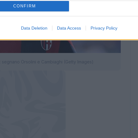
CONFIRM
Data Deletion
Data Access
Privacy Policy
lo: segnano Orsolini e Cambiaghi (Getty Images)