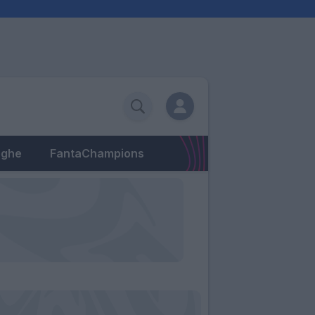
eghe
FantaChampions