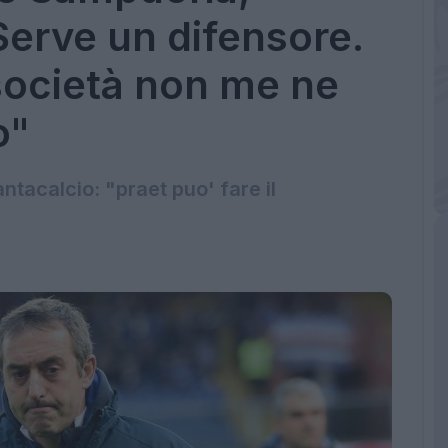
erve un difensore.
società non me ne
o"
antacalcio: "praet puo' fare il