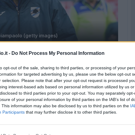
iampaolo (getty images)
o.it -
Do Not Process My Personal Information
ati della scorsa stagione, viste le numerosi
è consapevole, ma in ritiro non ha mollato
to opt-out of the sale, sharing to third parties, or processing of your per
le parole del tecnico blucerchiato in
formation for targeted advertising by us, please use the below opt-out s
 XIX: "
Rispetto all’estate scorsa ci sono più
r selection. Please note that after your opt-out request is processed y
eing interest-based ads based on personal information utilized by us or
quali siano i margini di miglioramento. Se non
disclosed to third parties prior to your opt-out. You may separately opt-
 di qualità la squadra, rischiamo di appiattirci
losure of your personal information by third parties on the IAB’s list of
n fare il salto di qualità.A oggi da un lato
. This information may also be disclosed by us to third parties on the
IA
Participants
that may further disclose it to other third parties.
isivi e dall’altro la struttura del gruppo si
ro andare via. Ci vogliono coppie alternative
rsi per il posto. Quando c’è forte competizione