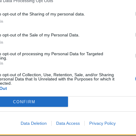
l Data Processing Opt Outs
timento
".
sore? È sempre tardi, lo avremmo dovuto
o opt-out of the Sharing of my personal data.
questo ritiro faccio 20 allenamenti su situazioni
In
rniamo a Genova ne posso fare uno, massimo
o opt-out of the Sale of my Personal Data.
di rimpiazzare immediatamente Skriniar,
In
 passa il tempo e più c’è bisogno di acquistare
to opt-out of processing my Personal Data for Targeted
noscenze. Il difensore che mi arriva oggi sarà
ing.
rensibile per lui, a meno che le abbia già. Non
In
ole un difensore serio
".
o opt-out of Collection, Use, Retention, Sale, and/or Sharing
ersonal Data that Is Unrelated with the Purposes for which it
tà non me ne ha mai parlato
".
lected.
Out
 Si, perché le caratteristiche nostre sono
penso che possa giocare lì, ma anche che
CONFIRM
on caratteristiche diverse. Per me più il
ccante meglio è. Ilicic aveva il profilo giusto per
ua discontinuità. Bravo nell’uno contro uno, nel
Data Deletion
Data Access
Privacy Policy
ove siamo carenti
".