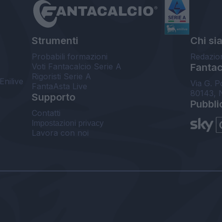
Strumenti
Chi si
Probabili formazioni
Redazio
Voti Fantacalcio Serie A
Fantaca
Rigoristi Serie A
Enilive
Via G. P
FantaAsta Live
80143, 
Supporto
Pubbli
Contatti
Impostazioni privacy
Lavora con noi