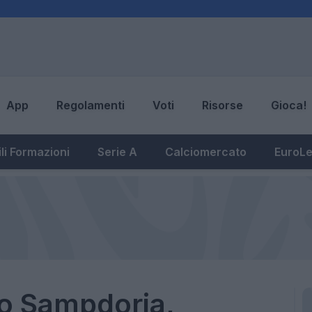
App
Regolamenti
Voti
Risorse
Gioca!
li Formazioni
Serie A
Calciomercato
EuroL
o Sampdoria,