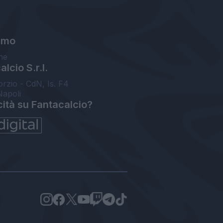
amo
ne
lcio S.r.l.
orzio - CdN, Is. F4
Napoli
cità su Fantacalcio?