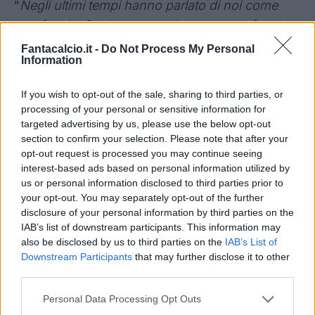
"
Negli ultimi tempi hanno parlato di noi come
una favola. Se devo pensarla come una favola,
allora voglio il lieto fine. A me, però, piace
Fantacalcio.it -
Do Not Process My Personal
Information
pensare che il Crotone sia il risultato di un
durissimo lavoro, di una passione incredibile, di
If you wish to opt-out of the sale, sharing to third parties, or
un gruppo splendido, di una grandissima
processing of your personal or sensitive information for
motivazione. Non so come finirà la storia del
targeted advertising by us, please use the below opt-out
section to confirm your selection. Please note that after your
Crotone domenica sera, molto dipenderà da
opt-out request is processed you may continue seeing
quello che faremo noi e da quello che capiterà
interest-based ads based on personal information utilized by
sul campo di Palermo. Credo nella buonafede
us or personal information disclosed to third parties prior to
your opt-out. You may separately opt-out of the further
degli altri, ma noi dobbiamo pensare innanzitutto
disclosure of your personal information by third parties on the
a fare il nostro meglio con la Lazio che è una
IAB’s list of downstream participants. This information may
formazione fortissima. Il Crotone ha fatto di tutto
also be disclosed by us to third parties on the
IAB’s List of
Downstream Participants
that may further disclose it to other
e di più. Ha sempre messo il massimo delle
third parties.
proprie convinzioni, della propria disponibilità dei
propri sogni per poter arrivare all’ultima giornata
Personal Data Processing Opt Outs