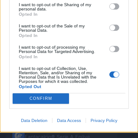
di campionato e giocarsi la salvezza. Noi
I want to opt-out of the Sharing of my
personal data.
vogliamo salvarci. Mi auguro che domenica,
Opted In
comunque vada, sia una serata da non
I want to opt-out of the Sale of my
dimenticare
”.
Personal Data.
Opted In
Autore
I want to opt-out of processing my
Personal Data for Targeted Advertising.
Opted In
Redazione Fantacalcio.it
I want to opt-out of Collection, Use,
Retention, Sale, and/or Sharing of my
Personal Data that Is Unrelated with the
Purposes for which it was collected.
Opted Out
CONFIRM
Data Deletion
Data Access
Privacy Policy
Le nostre app
Fantacalcio® Serie A Enilive