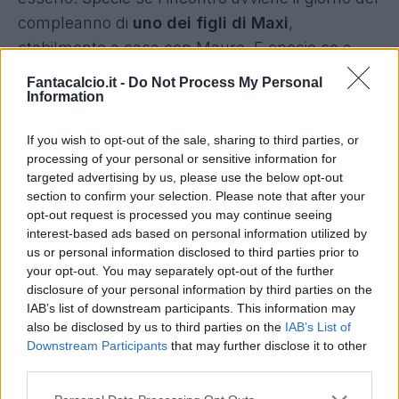
compleanno di
uno dei figli di Maxi
,
stabilmente a casa con Mauro. E specie se a
San Siro, in casa dell
'Inter
, vince il Torino.
Fantacalcio.it -
Do Not Process My Personal
Information
If you wish to opt-out of the sale, sharing to third parties, or
A fine partita, un soddisfatto Maxi si è
processing of your personal or sensitive information for
presentato ai microfoni. Queste le sue
targeted advertising by us, please use the below opt-out
dichiarazioni:
"Era importante per noi e per me
,
section to confirm your selection. Please note that after your
opt-out request is processed you may continue seeing
per avere più fiducia in quello che sto facendo.
interest-based ads based on personal information utilized by
In un momento di frenesia e di tanto nervosismo
us or personal information disclosed to third parties prior to
ho cercato di dare tranquillità e di giocare la
your opt-out. You may separately opt-out of the further
disclosure of your personal information by third parties on the
palla, che era quello che ci voleva in questo
IAB’s list of downstream participants. This information may
momento".
Inevitabile, ovviamente, il riferimento
also be disclosed by us to third parties on the
IAB’s List of
alla particolarità della partita:
"
In campo con
Downstream Participants
that may further disclose it to other
third parties.
voglia? Come sempre.
Un pochino in più? Può
darsi.
Volevo fare un regalo perché oggi è il