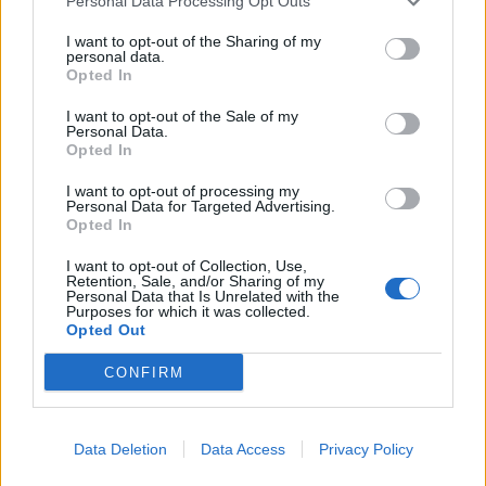
Personal Data Processing Opt Outs
compleanno di mio figlio
mi aveva detto che
I want to opt-out of the Sharing of my
non era possibile vincere contro l'Inter.
Volevo
personal data.
Opted In
vincere per fargli capire che ci deve credere
sempre"
I want to opt-out of the Sale of my
Personal Data.
Opted In
I want to opt-out of processing my
Personal Data for Targeted Advertising.
Autore
Opted In
Redazione Fantacalcio.it
I want to opt-out of Collection, Use,
Retention, Sale, and/or Sharing of my
Personal Data that Is Unrelated with the
Purposes for which it was collected.
Opted Out
CONFIRM
Data Deletion
Data Access
Privacy Policy