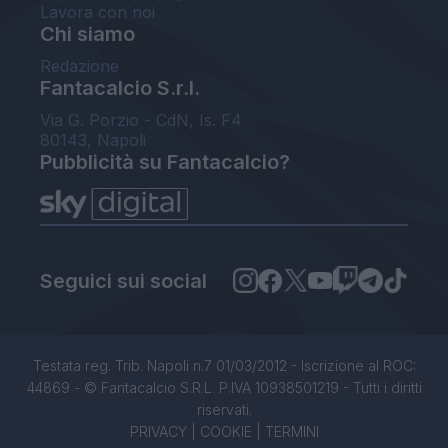
Lavora con noi
Chi siamo
Redazione
Fantacalcio S.r.l.
Via G. Porzio - CdN, Is. F4
80143, Napoli
Pubblicità su Fantacalcio?
Seguici sui social
Testata reg. Trib. Napoli n.7 01/03/2012 - Iscrizione al ROC:
44869 - © Fantacalcio S.R.L. P.IVA 10938501219 - Tutti i diritti
riservati.
PRIVACY
|
COOKIE
|
TERMINI