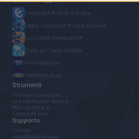
Le nostre app
Fantacalcio® Serie A Enilive
Leghe Fantacalcio® Serie A Enilive
EuroLeghe Fantacalcio®
Guida per l'asta perfetta
FantaAsta Live
FantaAsta Buzz
Strumenti
Probabili formazioni
Voti Fantacalcio Serie A
Rigoristi Serie A
FantaAsta Live
Supporto
Contatti
Impostazioni privacy