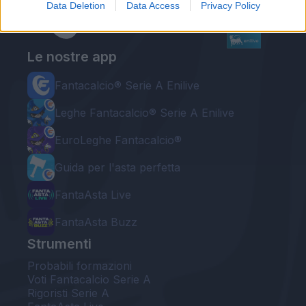
Data Deletion
Data Access
Privacy Policy
Le nostre app
Fantacalcio® Serie A Enilive
Leghe Fantacalcio® Serie A Enilive
EuroLeghe Fantacalcio®
Guida per l'asta perfetta
FantaAsta Live
FantaAsta Buzz
Strumenti
Probabili formazioni
Voti Fantacalcio Serie A
Rigoristi Serie A