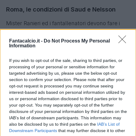
Roma, le condizioni di Saud e Nelsson
Mister Ranieri ed i fantallenatori devono fare i
conti con
l'infortunio di Victor Nelsson
,
alle
prese con una piccola lesione muscolare al
Fantacalcio.it -
Do Not Process My Personal
Information
piede che lo terrà fuori per le gare contro Inter e
Verona.
If you wish to opt-out of the sale, sharing to third parties, or
processing of your personal or sensitive information for
Saud Abdulhamid è invece totalmente
targeted advertising by us, please use the below opt-out
section to confirm your selection. Please note that after your
recuperato
: il giocatore saudita si è
opt-out request is processed you may continue seeing
regolarmente allenato con il resto del gruppo
interest-based ads based on personal information utilized by
squadra ed è pienamente arruolabile per la sfida
us or personal information disclosed to third parties prior to
your opt-out. You may separately opt-out of the further
contro la squadra di Simone Inzaghi.
disclosure of your personal information by third parties on the
IAB’s list of downstream participants. This information may
also be disclosed by us to third parties on the
IAB’s List of
Downstream Participants
that may further disclose it to other