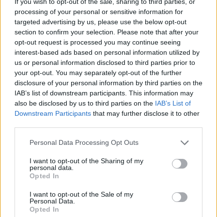
If you wish to opt-out of the sale, sharing to third parties, or
fatto ancora sapere la società sull'entità
processing of your personal or sensitive information for
targeted advertising by us, please use the below opt-out
dell'infortunio, tuttavia il
Palermo resta in
section to confirm your selection. Please note that after your
apprensione
per il suo trequartista.
opt-out request is processed you may continue seeing
C'è bisogno anche di lui in queste ultime
tre
interest-based ads based on personal information utilized by
us or personal information disclosed to third parties prior to
gare fondamentali per raggiungere la
your opt-out. You may separately opt-out of the further
salvezza:
domenica match con la Samp, poi
disclosure of your personal information by third parties on the
Palermo-Fiorentina e il match contro l'Hellas. La
IAB’s list of downstream participants. This information may
also be disclosed by us to third parties on the
IAB’s List of
speranza è che sia un problema di poco conto e
Downstream Participants
that may further disclose it to other
che il giocatore rientri subito disponibile. E su
third parties.
questo si respira ottimismo.
Personal Data Processing Opt Outs
I want to opt-out of the Sharing of my
Autore
personal data.
Opted In
Redazione Fantacalcio.it
I want to opt-out of the Sale of my
Personal Data.
Opted In