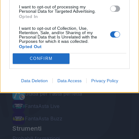
I want to opt-out of processing my
Personal Data for Targeted Advertising.
Opted In
I want to opt-out of Collection, Use,
Retention, Sale, and/or Sharing of my
Personal Data that Is Unrelated with the
Purposes for which it was collected.
Le nostre app
Opted Out
Fantacalcio® Serie A Enilive
CONFIRM
Leghe Fantacalcio® Serie A Enilive
Data Deletion
Data Access
Privacy Policy
EuroLeghe Fantacalcio®
Guida per l'asta perfetta
FantaAsta Live
FantaAsta Buzz
Strumenti
Probabili formazioni