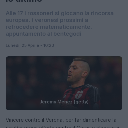
Alle 17 i rossoneri si giocano la rincorsa
europea. i veronesi prossimi a
retrocedere matematicamente.
appuntamento al bentegodi
Lunedì, 25 Aprile - 10:20
Jeremy Menez (getty)
Vincere contro il Verona, per far dimenticare la
scialba prova offerta contro il Carpi, e rilanciarsi