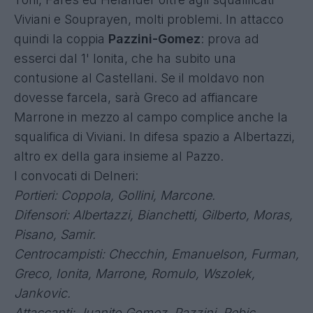
Viviani e Souprayen, molti problemi. In attacco
quindi la coppia
Pazzini-Gomez
: prova ad
esserci dal 1' Ionita, che ha subito una
contusione al Castellani. Se il moldavo non
dovesse farcela, sarà Greco ad affiancare
Marrone in mezzo al campo complice anche la
squalifica di Viviani. In difesa spazio a Albertazzi,
altro ex della gara insieme al Pazzo.
I convocati di Delneri:
Portieri: Coppola, Gollini, Marcone.
Difensori: Albertazzi, Bianchetti, Gilberto, Moras,
Pisano, Samir.
Centrocampisti: Checchin, Emanuelson, Furman,
Greco, Ionita, Marrone, Romulo, Wszolek,
Jankovic.
Attaccanti: Juanito Gomez, Pazzini, Rebic,