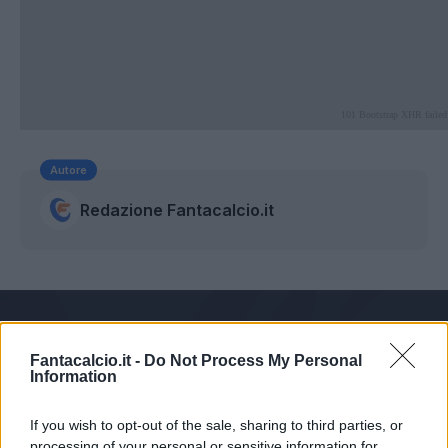
Autore
Redazione Fantacalcio.it
Fantacalcio.it -
Do Not Process My Personal
Information
Le nostre app
If you wish to opt-out of the sale, sharing to third parties, or
processing of your personal or sensitive information for