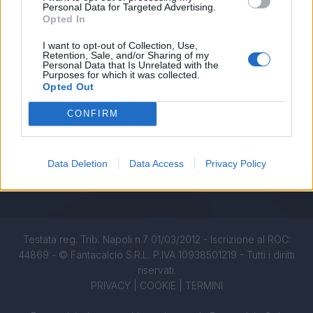
Chi siamo
Personal Data for Targeted Advertising.
Opted In
Redazione
Fantacalcio S.r.l.
I want to opt-out of Collection, Use,
Retention, Sale, and/or Sharing of my
Personal Data that Is Unrelated with the
Via G. Porzio - CdN, Is. F4
Purposes for which it was collected.
80143, Napoli
Opted Out
Pubblicità su Fantacalcio?
CONFIRM
Data Deletion
Data Access
Privacy Policy
Seguici sui social
Testata reg. Trib. Napoli n.7 01/03/2012 - Iscrizione al ROC:
44869 - © Fantacalcio S.R.L. P.IVA 10938501219 - Tutti i diritti
riservati.
PRIVACY
|
COOKIE
|
TERMINI