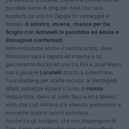
possibile turno di stop per Alex che sarà
sostituto da uno tra Zapata (in vantaggio) e
Mexes.
A sinistra, invece, chance per De
Sciglio con Antonelli in panchina ed Abate e
Romagnoli confermati.
Mini-rivoluzione anche a centrocampo, dove
Montolivo sarà il regista ed insieme a lui
giocheranno Kucka ed uno tra Poli e José Mauri,
con il giovane
Locatelli
pronto a subentrare.
Fuori Boateng per scelta tecnica: al Bentegodi,
difatti, potrebbe essere il turno di
Honda
trequartista, dietro al solito Bacca ed a Menez,
visto che Luiz Adriano s'è allenato pochissimo e
dovrebbe andare solo in panchina.
Anche tra gli scaligeri, che non dispongono di
Toni, Fares ed Helander oltre agli squalificati