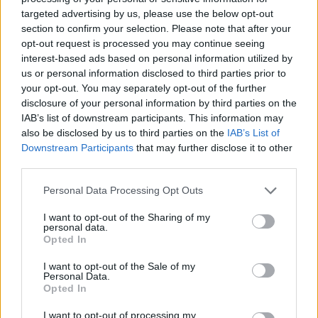
Fantacalcio® Serie A Enilive
targeted advertising by us, please use the below opt-out
section to confirm your selection. Please note that after your
Leghe Fantacalcio® Serie A Enilive
opt-out request is processed you may continue seeing
interest-based ads based on personal information utilized by
EuroLeghe Fantacalcio®
us or personal information disclosed to third parties prior to
your opt-out. You may separately opt-out of the further
Guida per l'asta perfetta
disclosure of your personal information by third parties on the
IAB’s list of downstream participants. This information may
FantaAsta Live
also be disclosed by us to third parties on the
IAB’s List of
Downstream Participants
that may further disclose it to other
FantaAsta Buzz
third parties.
Strumenti
Personal Data Processing Opt Outs
Probabili formazioni
Voti Fantacalcio Serie A
I want to opt-out of the Sharing of my
personal data.
Rigoristi Serie A
Opted In
FantaAsta Live
Supporto
I want to opt-out of the Sale of my
Personal Data.
Contatti
Opted In
Impostazioni privacy
Lavora con noi
I want to opt-out of processing my