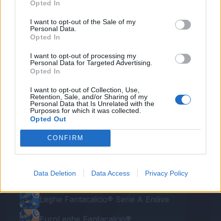
Opted In
giocato".
I want to opt-out of the Sale of my
Personal Data.
Autore
Opted In
Redazione Fantacalcio.it
I want to opt-out of processing my
Personal Data for Targeted Advertising.
Opted In
I want to opt-out of Collection, Use,
Retention, Sale, and/or Sharing of my
Personal Data that Is Unrelated with the
Purposes for which it was collected.
Opted Out
CONFIRM
Le nostre app
Data Deletion
Data Access
Privacy Policy
Fantacalcio® Serie A Enilive
Leghe Fantacalcio® Serie A Enilive
EuroLeghe Fantacalcio®