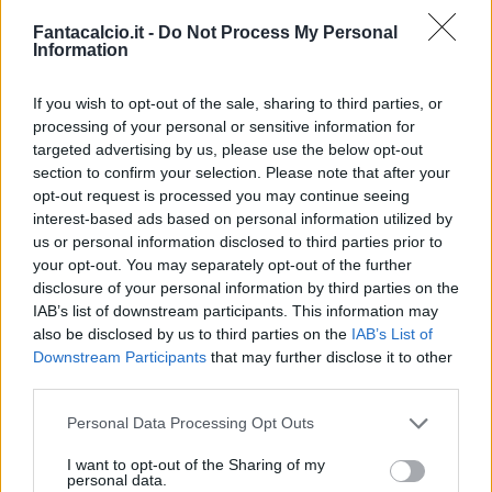
si sa gestire".
Fantacalcio.it -
Do Not Process My Personal
Sui giocatori:
"Sono molto soddisfatto
Information
dell'impegno e della loro curiosità sul modo di
giocare. Noi dobbiamo giocare partite per partita,
If you wish to opt-out of the sale, sharing to third parties, or
processing of your personal or sensitive information for
senza fare tabelle, con la stessa voglia di
targeted advertising by us, please use the below opt-out
domenica. In settimana ho cambiato molto per
section to confirm your selection. Please note that after your
capire chi possa fare meglio nei 90'. Ma si dice
opt-out request is processed you may continue seeing
interest-based ads based on personal information utilized by
che squadra che vince non si cambia".
us or personal information disclosed to third parties prior to
Zeman torna a parlare di
Oddo
:
"Il Pescara con
your opt-out. You may separately opt-out of the further
lui era sotto ritmo. Anche se giocava bene. Io ho
disclosure of your personal information by third parties on the
IAB’s list of downstream participants. This information may
un altro tipo di pensiero e devo far crescere la
also be disclosed by us to third parties on the
IAB’s List of
squadra atleticamente e mentalmente. anche sui
Downstream Participants
that may further disclose it to other
rigori sbagliati il problema è mentale, chi calcia
third parties.
deve sentirsela e non cambiare idea all'ultimo".
Personal Data Processing Opt Outs
Frecciata alla Juventus:
"Caso
Bonucci
? Se
I want to opt-out of the Sharing of my
Barzagli fosse stato indisponibile avrebbe
personal data.