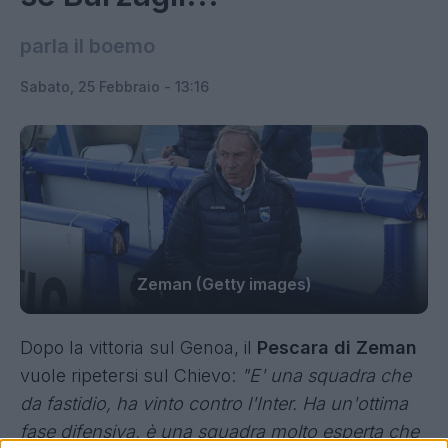
parla il boemo
Sabato, 25 Febbraio - 13:16
Zeman (Getty images)
Dopo la vittoria sul Genoa, il
Pescara di Zeman
vuole ripetersi sul Chievo:
"E' una squadra che
da fastidio, ha vinto contro l'Inter. Ha un'ottima
fase difensiva, è una squadra molto esperta che