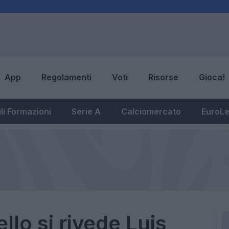
App
Regolamenti
Voti
Risorse
Gioca!
li Formazioni
Serie A
Calciomercato
EuroL
llo si rivede Luis