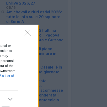
Enilive 2026/27
06:16
Amichevoli e ritiri estivi 2026:
tutte le info sulle 20 squadre
di Serie A
22:51
Monza, finisce 3-3 l'ultima
amichevole contro il Padova:
in gol Pessina, Mota e Cutrone
22:50
sonal or
Milan, Jashari: "Mi piace
ection to
Amorim, vuole dominare in
ou may
mezzo al campo"
 personal
20:30
out of the
Bologna, si ferma Casale: è in
 downstream
dubbio per la prima giornata
B’s List of
20:13
LIVE! Guida per l'asta
perfetta: campetti,
scommesse e antiscommesse
| Griglia Portieri ponderata |
Summer Vibes | Fantacalcio
TV