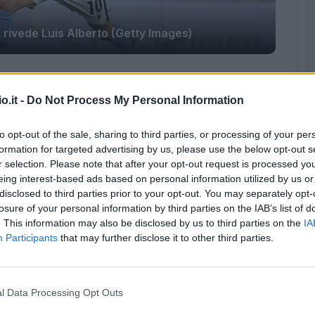
i rivede Luis Alberto (Getty Images)
 dopo l'impegno vittorioso contro il
i si preparano al doppio confronto con
o.it -
Do Not Process My Personal Information
i di finale di Coppa Italia e domenica per la
to opt-out of the sale, sharing to third parties, or processing of your per
no. La buona notizia per Inzaghi è il ritorno in
formation for targeted advertising by us, please use the below opt-out s
di Luis Alberto dopo
l'operazione d'urgenza per
r selection. Please note that after your opt-out request is processed y
eing interest-based ads based on personal information utilized by us or
disclosed to third parties prior to your opt-out. You may separately opt-
losure of your personal information by third parties on the IAB’s list of
. This information may also be disclosed by us to third parties on the
IA
Participants
that may further disclose it to other third parties.
l Data Processing Opt Outs