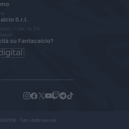
amo
ne
lcio S.r.l.
orzio - CdN, Is. F4
Napoli
cità su Fantacalcio?
1219 - Tutti i diritti riservati.