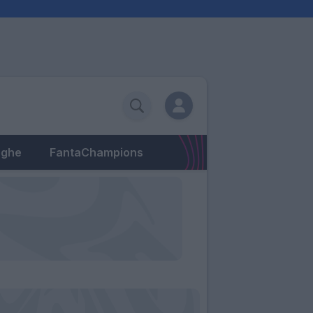
eghe
FantaChampions