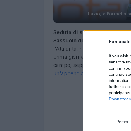
Lazio, a Formello s
Seduta di scarico per la Lazio
Sassuolo di ieri.
I biancocelest
Fantacalci
l'Atalanta, mercoledì per i quart
If you wish 
prima giornata del girone di ritor
sensitive in
campo, seppur molto parziale, 
confirm you
un'appendicite acuta
.
continue se
information 
further disc
participants
Downstream 
Persona