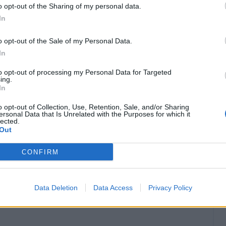
o opt-out of the Sharing of my personal data.
In
o opt-out of the Sale of my Personal Data.
rsi: in campo con l'Atalanta?
In
rurgico Luis Alberto si è rimesso le scarpe da
to opt-out of processing my Personal Data for Targeted
ing.
corsetta
a ritmi molto bassi sul campo di
In
a presenza nel match di mercoledì in Coppa
o opt-out of Collection, Use, Retention, Sale, and/or Sharing
 a strappare una convocazione per la gara
ersonal Data that Is Unrelated with the Purposes for which it
lected.
Atalanta.
D'altronde Luis Alberto l'aveva
Out
ebbe tornato presto in campo
. Nei prossimi
CONFIRM
onitorata e verranno fatte le valutazioni del
 tornare pienamente a disposizione di Inzaghi.
Data Deletion
Data Access
Privacy Policy