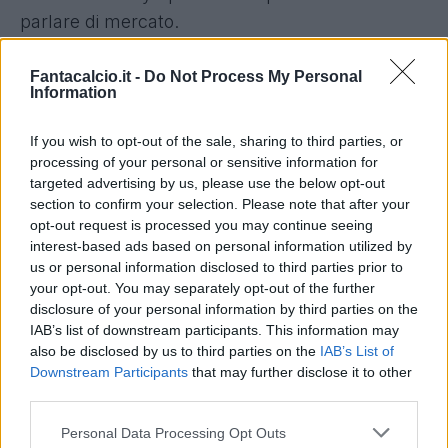
parlare di mercato.
La prima domanda, inevitabile, è stata quella sul
Fantacalcio.it -
Do Not Process My Personal
Information
futuro di
Giovinco
:
"Stiamo valutando con
Sebastian se esiste la possibilità di concretizzare
If you wish to opt-out of the sale, sharing to third parties, or
il suo trasferimento in Canada già adesso"
.
processing of your personal or sensitive information for
targeted advertising by us, please use the below opt-out
section to confirm your selection. Please note that after your
Se la Formica Atomica dovesse trasferirsi oltre
opt-out request is processed you may continue seeing
oceano già nei prossimi giorni i bianconeri
interest-based ads based on personal information utilized by
us or personal information disclosed to third parties prior to
avrebbero necessità di un sostituto, il nome più
your opt-out. You may separately opt-out of the further
tambureggiato è quello di
Simone Zaza
del
disclosure of your personal information by third parties on the
Sassuolo:
"Zaza ci piace, è un ottimo giovane.
IAB’s list of downstream participants. This information may
also be disclosed by us to third parties on the
IAB’s List of
Tuttavia dobbiamo rispettare la volontà della
Downstream Participants
that may further disclose it to other
squadra che ne detiene il cartellino, ovvero il
third parties.
Sassuolo. Dobbiamo fare i conti con l'oste, e
Personal Data Processing Opt Outs
l'oste in questo caso sono i neroverdi".