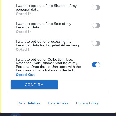
I want to opt-out of the Sharing of my
personal data.
Altri nomi che sono stati recentemente accostati
Opted In
alla Juventus sono anche quelli di
Pazzini
ed
I want to opt-out of the Sale of my
Osvaldo
.
Personal Data.
Opted In
I want to opt-out of processing my
Autore
Personal Data for Targeted Advertising.
Opted In
Redazione Fantacalcio.it
I want to opt-out of Collection, Use,
Retention, Sale, and/or Sharing of my
Personal Data that Is Unrelated with the
Purposes for which it was collected.
Opted Out
CONFIRM
Data Deletion
Data Access
Privacy Policy
Le nostre app