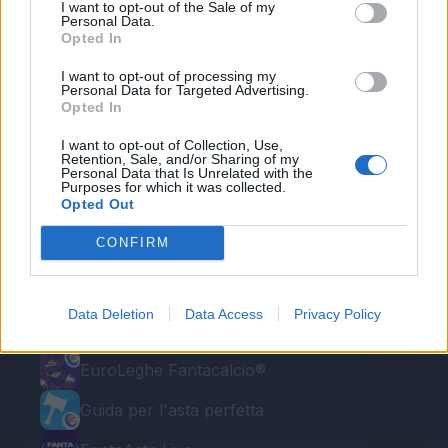
I want to opt-out of the Sale of my
Personal Data.
Redazione Fantacalcio.it
Opted In
I want to opt-out of processing my
Personal Data for Targeted Advertising.
Opted In
I want to opt-out of Collection, Use,
Retention, Sale, and/or Sharing of my
Personal Data that Is Unrelated with the
Purposes for which it was collected.
Opted Out
CONFIRM
Le nostre app
Fantacalcio® Serie A Enilive
Data Deletion
Data Access
Privacy Policy
Leghe Fantacalcio® Serie A Enilive
EuroLeghe Fantacalcio®
Guida per l'asta perfetta