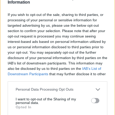
Information
centrocampo è tutto da inventare, visto che
mancheranno Joao Pedro, Tachtsidis e Ionita
If you wish to opt-out of the sale, sharing to third parties, or
per infortunio, Munari e Dessena per squalifica;
processing of your personal or sensitive information for
targeted advertising by us, please use the below opt-out
Di Gennaro
sarà dunque il regista, con Farias
section to confirm your selection. Please note that after your
trequartista e Isla-Padoin interni.
opt-out request is processed you may continue seeing
In difesa è sempre più probabile l’assenza di
interest-based ads based on personal information utilized by
us or personal information disclosed to third parties prior to
Pisacane
, che ha lavorato anche oggi a parte.
your opt-out. You may separately opt-out of the further
Assente anche Murru, potrebbe recuperare
disclosure of your personal information by third parties on the
Capuano, che oggi ha svolto la seduta con i
IAB’s list of downstream participants. This information may
also be disclosed by us to third parties on the
IAB’s List of
compagni. Possibile una nuova chance per
Downstream Participants
that may further disclose it to other
Salamon accanto all’imprescindibile Bruno
third parties.
Alves. In attacco tanta incertezza: al momento
Personal Data Processing Opt Outs
Borriello e Sau sono leggermente favoriti su
Melchiorri e Giannetti.
I want to opt-out of the Sharing of my
personal data.
Opted In
Autore