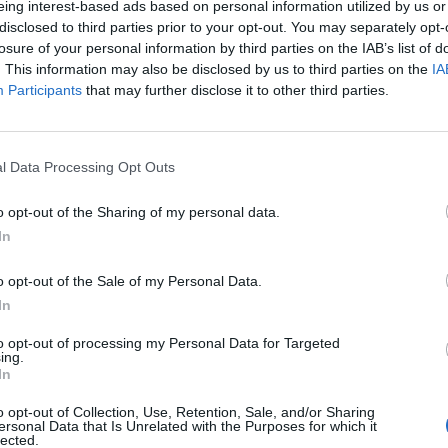
eing interest-based ads based on personal information utilized by us or
disclosed to third parties prior to your opt-out. You may separately opt-
losure of your personal information by third parties on the IAB’s list of
ardi (Getty Images)
. This information may also be disclosed by us to third parties on the
IA
Participants
that may further disclose it to other third parties.
Vai al tabellino
l Data Processing Opt Outs
avoro dopo il pareggio contro il Bologna.
o opt-out of the Sharing of my personal data.
i impegnati contro i rossoblu, lavoro atletico a
In
itelle su campo ridotto per gli altri; hanno
rt e Missiroli. Magnanelli è in attesa di
o opt-out of the Sale of my Personal Data.
nte sarà costretto a saltare il match contro la
In
 Gazzola potrebbero trovare una maglia da
to opt-out of processing my Personal Data for Targeted
i-Duncan con il primo leggermente favorito.
ing.
In
i Strootman dal 1’, dopo i problemi alla schiena
gli ultimi giorni. Anche Florenzi dovrebbe
o opt-out of Collection, Use, Retention, Sale, and/or Sharing
ersonal Data that Is Unrelated with the Purposes for which it
, recuperato, andrà in panchina; sempre fuori
lected.