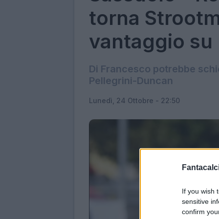
torna Strootm
vantaggio su
Di Francesco potrebbe schie
Pellegrini-Duncan
Lunedì, 24 Ottobre - 22:50
Fantacalci
If you wish 
sensitive in
confirm you