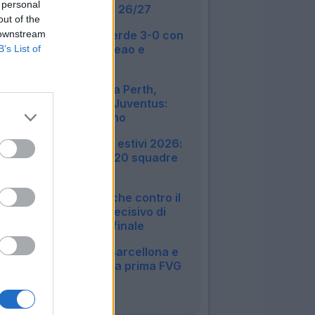
 personal
novità App Leghe 26/27
out of the
07:47
 downstream
Disastro Milan, perde 3-0 con
il Chelsea: male Leao e
B’s List of
Camarda
16:23
L'Inter festeggia a Perth,
vittoria contro la Juventus:
cronaca e tabellino
15:18
Amichevoli e ritiri estivi 2026:
tutte le info sulle 20 squadre
di Serie A
23:51
Il Genoa cade anche contro il
Deportivo: il gol decisivo di
Sanchez Rey nel finale
23:42
L'Udinese batte Barcellona e
Nottingham: sua la prima FVG
Cup
23:26