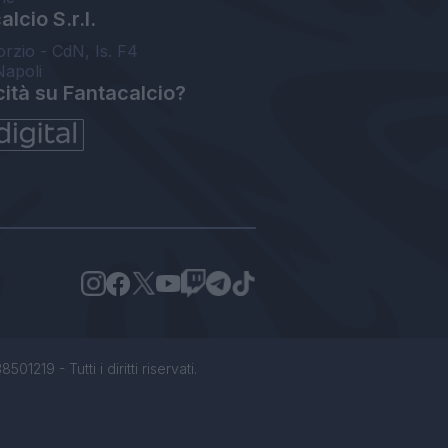
lcio S.r.l.
orzio - CdN, Is. F4
Napoli
cità su Fantacalcio?
1219 - Tutti i diritti riservati.