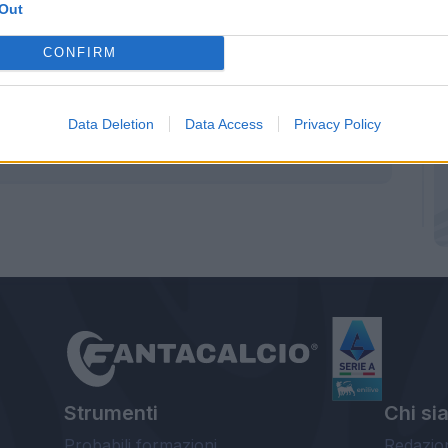
Out
rmaelen e Mario Rui. Più Nainggolan che
 su Iturbe.
CONFIRM
Data Deletion
Data Access
Privacy Policy
Strumenti
Chi si
Probabili formazioni
Redazio