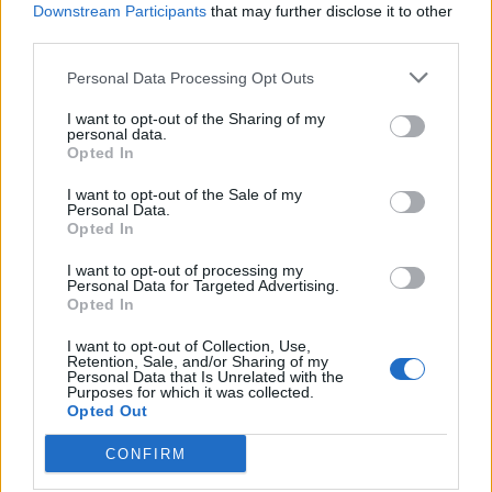
Downstream Participants
that may further disclose it to other
faranno la differenza e che porteranno all'Inter
third parties.
tanti punti".
Personal Data Processing Opt Outs
MIHAJLOVIC AL MILAN -
"
Si sta formando
I want to opt-out of the Sharing of my
personal data.
come allenatore, la sua squadra potrebbe
Opted In
giocare anche un bel calcio ma manca di
I want to opt-out of the Sale of my
concentrazione. Per Sinisa sono felice, lo avevo
Personal Data.
Opted In
detto che prima o poi avrebbe avuto una grande
I want to opt-out of processing my
opportunità. E dopo meno di due anni dall'addio
Personal Data for Targeted Advertising.
alla Nazionale serba è arrivato al Milan".
Opted In
I want to opt-out of Collection, Use,
Retention, Sale, and/or Sharing of my
Autore
Personal Data that Is Unrelated with the
Purposes for which it was collected.
Redazione Fantacalcio.it
Opted Out
CONFIRM