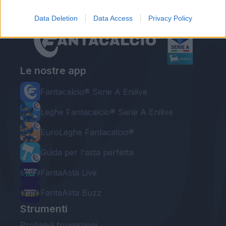
Data Deletion
Data Access
Privacy Policy
Le nostre app
Fantacalcio® Serie A Enilive
Leghe Fantacalcio® Serie A Enilive
EuroLeghe Fantacalcio®
Guida per l'asta perfetta
FantaAsta Live
FantaAsta Buzz
Strumenti
Probabili formazioni