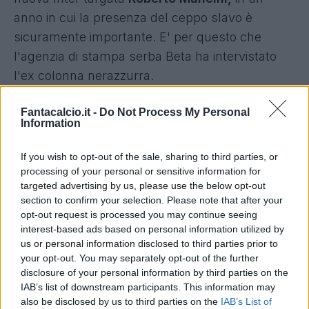
anno in cui la presenza del ceppo slavo è
sicuramente importante. E' per questo che
l'agenzia di stampa serba Beta ha intervistato
l'ex colonna nerazzurra.
Fantacalcio.it -
Do Not Process My Personal
Information
IL GIOCO MIGLIORERA', MA... -
"
Per ora, è vero,
non giochiamo un calcio brillante, ma siamo solo
If you wish to opt-out of the sale, sharing to third parties, or
a settembre e c'è tutto il tempo di crescere. Mi
processing of your personal or sensitive information for
targeted advertising by us, please use the below opt-out
piace come l'Inter appare in campo, una
section to confirm your selection. Please note that after your
squadra battagliera con undici guerrieri. Penso
opt-out request is processed you may continue seeing
che abbiamo fatto un inizio di stagione quasi
interest-based ads based on personal information utilized by
us or personal information disclosed to third parties prior to
storico".
your opt-out. You may separately opt-out of the further
disclosure of your personal information by third parties on the
INTER SLAVA
-
"Dalla nostra zona arrivano tanti
IAB’s list of downstream participants. This information may
also be disclosed by us to third parties on the
IAB’s List of
talenti e giocatori importanti, sono convinto che