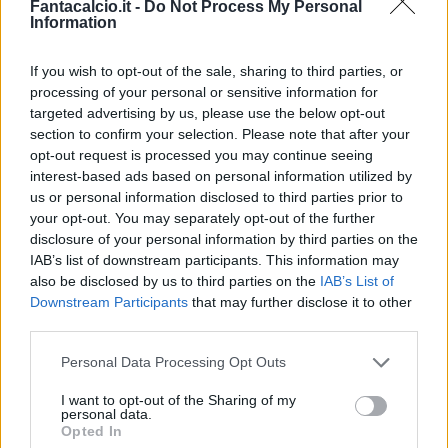
Fantacalcio.it -
Do Not Process My Personal
riscaldamento tornando in netto anticipo negli
Information
spogliatoi senza aspettare il fischio finale
If you wish to opt-out of the sale, sharing to third parties, or
dell'arbitro. Il giovane brasiliano si è subito
processing of your personal or sensitive information for
scusato con i compagni ed i tifosi, gesto che è
targeted advertising by us, please use the below opt-out
stato apprezzato da Stefano Vecchi. La società
section to confirm your selection. Please note that after your
opt-out request is processed you may continue seeing
avrebbe deciso di usare, pero', il pugno duro:
interest-based ads based on personal information utilized by
arriverà una multa per entrambi i calciatori che
us or personal information disclosed to third parties prior to
ieri non si sono allenati nemmeno con il gruppo.
your opt-out. You may separately opt-out of the further
disclosure of your personal information by third parties on the
Un chiaro segnale da parte del club che non
IAB’s list of downstream participants. This information may
tollererà più comportamenti del genere. Intanto i
also be disclosed by us to third parties on the
IAB’s List of
due calciatori potrebbero tornare ad allenarsi
Downstream Participants
that may further disclose it to other
third parties.
con il resto dei compagni ma non è da escludere
una mancata convocazione nell'ultimo match
Personal Data Processing Opt Outs
della stagione in programma domenica sera
I want to opt-out of the Sharing of my
contro l'Udinese.
personal data.
Opted In