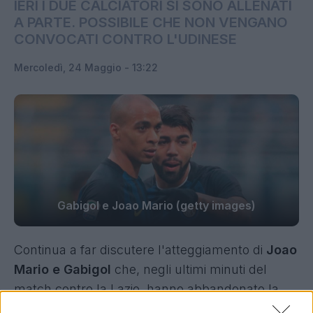
IERI I DUE CALCIATORI SI SONO ALLENATI
A PARTE. POSSIBILE CHE NON VENGANO
CONVOCATI CONTRO L'UDINESE
Mercoledì, 24 Maggio - 13:22
Gabigol e Joao Mario (getty images)
Continua a far discutere l'atteggiamento di
Joao
Mario e Gabigol
che, negli ultimi minuti del
match contro la Lazio, hanno abbandonato la
panchina dopo aver effettuato un lungo