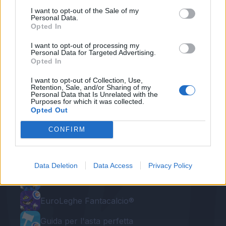
Autore
I want to opt-out of the Sale of my
Personal Data.
Opted In
Redazione Fantacalcio.it
I want to opt-out of processing my
Personal Data for Targeted Advertising.
Opted In
I want to opt-out of Collection, Use,
Retention, Sale, and/or Sharing of my
Personal Data that Is Unrelated with the
Purposes for which it was collected.
Opted Out
CONFIRM
Le nostre app
Fantacalcio® Serie A Enilive
Data Deletion
Data Access
Privacy Policy
Leghe Fantacalcio® Serie A Enilive
EuroLeghe Fantacalcio®
Guida per l'asta perfetta