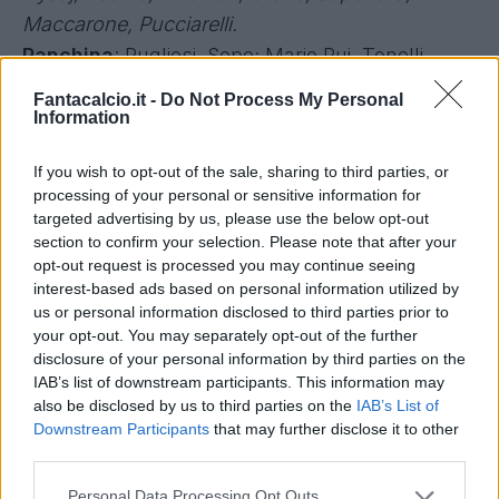
Maccarone, Pucciarelli.
Panchina
: Pugliesi, Sepe; Mario Rui, Tonelli,
Somma, Signorelli, Brillante, Zielinski,
Fantacalcio.it -
Do Not Process My Personal
Mchedlidze, Tavano.
Information
Allenatore
: Sarri.
If you wish to opt-out of the sale, sharing to third parties, or
processing of your personal or sensitive information for
SAMPDORIA
(4-3-1-2):
Viviano, De Silvestri,
targeted advertising by us, please use the below opt-out
Silvestre, Romagnoli, Regini; Acquah, Palombo,
section to confirm your selection. Please note that after your
opt-out request is processed you may continue seeing
Obiang, Soriano; Muriel, Djordjevic.
interest-based ads based on personal information utilized by
A disposizione
: Romero, Frison, Coda,
us or personal information disclosed to third parties prior to
Cacciatore, Munoz, Wszolek, Rizzo, Duncan,
your opt-out. You may separately opt-out of the further
disclosure of your personal information by third parties on the
Correa, Eto'o, Okaka, Bergessio.
IAB’s list of downstream participants. This information may
Allenatore
: Mihajlovic.
also be disclosed by us to third parties on the
IAB’s List of
Downstream Participants
that may further disclose it to other
third parties.
Personal Data Processing Opt Outs