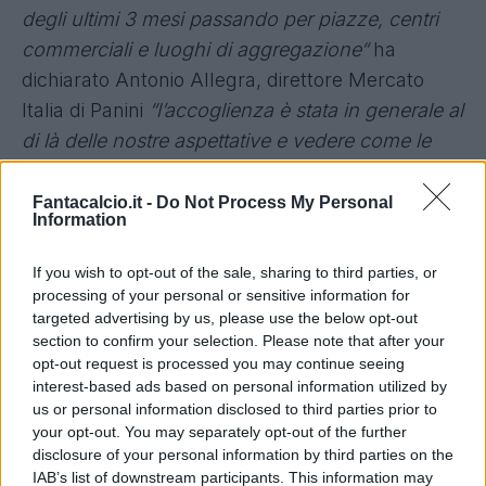
degli ultimi 3 mesi passando per piazze, centri
commerciali e luoghi di aggregazione“
ha
dichiarato Antonio Allegra, direttore Mercato
Italia di Panini
“l’accoglienza è stata in generale al
di là delle nostre aspettative e vedere come le
figurine riescono a favorire la condivisione della
passione per il calcio e rappresentano uno
Fantacalcio.it -
Do Not Process My Personal
Information
strumento di comunicazione inter-generazionale
è per noi motivo di soddisfazione ed orgoglio.”
If you wish to opt-out of the sale, sharing to third parties, or
processing of your personal or sensitive information for
targeted advertising by us, please use the below opt-out
Il “Panini Tour 2015” è partito nel febbraio scorso
section to confirm your selection. Please note that after your
e si è sviluppato in più di 120 giornate-evento in
opt-out request is processed you may continue seeing
tutta Italia. Oltre alle manifestazioni nelle
interest-based ads based on personal information utilized by
us or personal information disclosed to third parties prior to
principali città (a Milano, ma anche Verona,
your opt-out. You may separately opt-out of the further
Palermo, Catania, Bari, Salerno, Napoli, Roma,
disclosure of your personal information by third parties on the
Firenze, Genova, Torino, e Bologna), si sono
IAB’s list of downstream participants. This information may