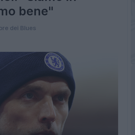
emo bene"
tore dei Blues