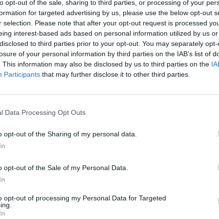
to opt-out of the sale, sharing to third parties, or processing of your per
d-Chelsea
formation for targeted advertising by us, please use the below opt-out s
r selection. Please note that after your opt-out request is processed y
metà campo avversaria, non perdere mai la
eing interest-based ads based on personal information utilized by us or
disclosed to third parties prior to your opt-out. You may separately opt-
rori banali ed essere sempre predisposti alle
losure of your personal information by third parties on the IAB’s list of
e loro qualità.
È stata una prestazione molto
. This information may also be disclosed by us to third parties on the
IA
to epilogo
. Questo è il frutto del duro lavoro,
Participants
that may further disclose it to other third parties.
presenta la base per una grande vittoria".
l Data Processing Opt Outs
o opt-out of the Sharing of my personal data.
soffrire con otto persone in area. L’intenzione
In
nsità. Questo è quello che abbiamo fatto molto
o opt-out of the Sale of my Personal Data.
sciati respirare o lasciato loro campo per le
In
è un grande premio per noi”.
to opt-out of processing my Personal Data for Targeted
ing.
In