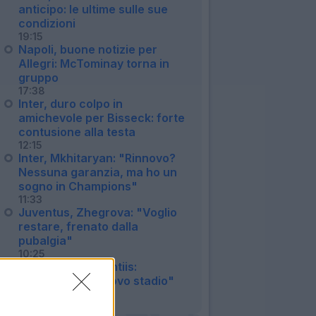
anticipo: le ultime sulle sue
condizioni
19:15
Napoli, buone notizie per
Allegri: McTominay torna in
gruppo
17:38
Inter, duro colpo in
amichevole per Bisseck: forte
contusione alla testa
12:15
Inter, Mkhitaryan: "Rinnovo?
Nessuna garanzia, ma ho un
sogno in Champions"
11:33
Juventus, Zhegrova: "Voglio
restare, frenato dalla
pubalgia"
10:25
Napoli, De Laurentiis:
"Vogliamo un nuovo stadio"
08:48