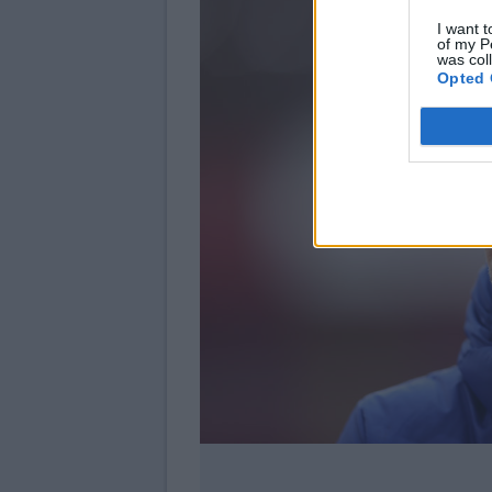
I want t
of my P
was col
Opted 