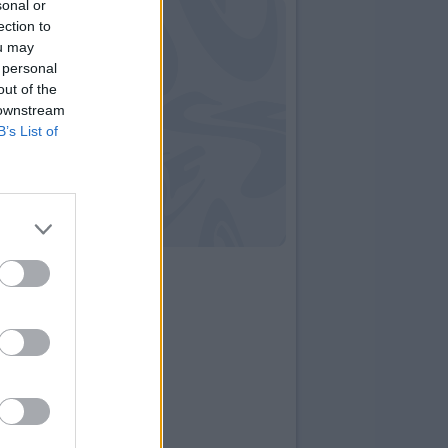
sonal or
ection to
ou may
 personal
out of the
 downstream
B’s List of