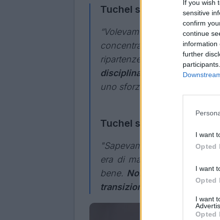
If you wish 
Tuchel su Atletico Madri
sensitive in
confirm you
“Volevamo imporci nella 
continue se
information 
concentrazione, non fare er
further disc
ripartenze veloci per tutte l
participants
disciplinata, con un merita
Downstream 
uno sforzo di squadra che rap
Persona
Tuchel sul Chelsea
I want t
"Sapevamo che erano pronti a 
Opted 
era di mantenere alta l’inte
I want t
bene.
Non li abbiamo mai la
Opted 
transizioni.
Questo risultato 
I want 
Advertis
Opted 