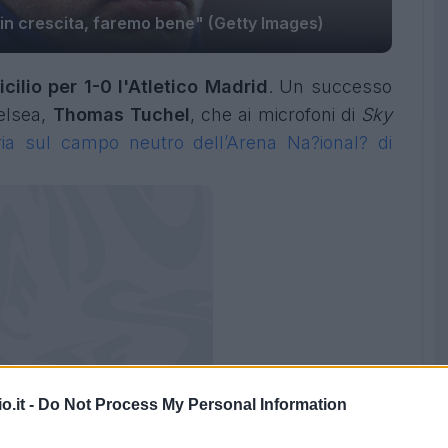
in crescita, faremo bene" (Getty Images)
ilio per 1-0 l'Atletico Madrid
. Un successo
elsea,
Thomas Tuchel
, che ai microfoni di
Sky
oria sul campo neutro dell’Arena Na?ional? di
o.it -
Do Not Process My Personal Information