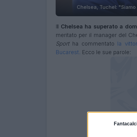
Chelsea, Tuchel: "Siamo 
I
l Chelsea ha superato a domic
meritato per il manager del Ch
Sport
ha commentato
la vitt
Bucarest.
Ecco le sue parole:
Fantacalci