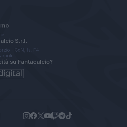
amo
ne
lcio S.r.l.
orzio - CdN, Is. F4
Napoli
cità su Fantacalcio?