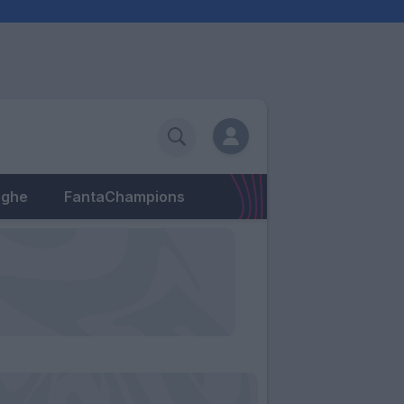
eghe
FantaChampions