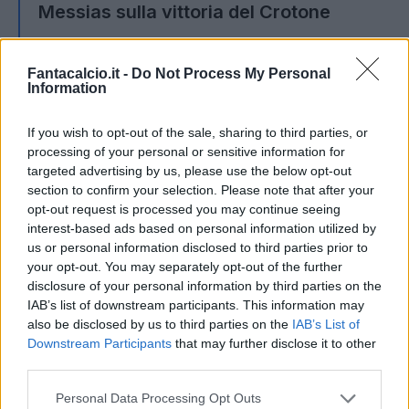
Messias sulla vittoria del Crotone
Fantacalcio.it -
Do Not Process My Personal
“Importantissima, per noi era una finale.
Information
Siamo lì, siamo in corsa e sappiamo che
dobbiamo soffrire ogni partita per cercare di
If you wish to opt-out of the sale, sharing to third parties, or
processing of your personal or sensitive information for
ottenere sempre punti”.
targeted advertising by us, please use the below opt-out
section to confirm your selection. Please note that after your
Messias sulla Serie A
opt-out request is processed you may continue seeing
interest-based ads based on personal information utilized by
“Per me è un sogno, giocare contro squadre
us or personal information disclosed to third parties prior to
come Inter, Milan, Juve, Napoli e tutte le altre
your opt-out. You may separately opt-out of the further
disclosure of your personal information by third parties on the
big. Lo sognavo da bambino, adesso ho
IAB’s list of downstream participants. This information may
questa opportunità e sono felice, ma devo
also be disclosed by us to third parties on the
IAB’s List of
cercare di pensare a fare del mio meglio per il
Downstream Participants
that may further disclose it to other
third parties.
Crotone”
Personal Data Processing Opt Outs