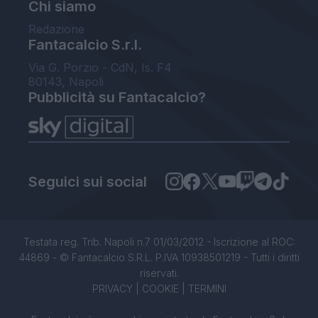
Chi siamo
Redazione
Fantacalcio S.r.l.
Via G. Porzio - CdN, Is. F4
80143, Napoli
Pubblicità su Fantacalcio?
Seguici sui social
Testata reg. Trib. Napoli n.7 01/03/2012 - Iscrizione al ROC:
44869 - © Fantacalcio S.R.L. P.IVA 10938501219 - Tutti i diritti
riservati.
PRIVACY
|
COOKIE
|
TERMINI