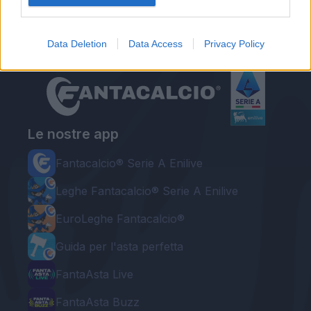
Data Deletion
Data Access
Privacy Policy
Le nostre app
Fantacalcio® Serie A Enilive
Leghe Fantacalcio® Serie A Enilive
EuroLeghe Fantacalcio®
Guida per l'asta perfetta
FantaAsta Live
FantaAsta Buzz