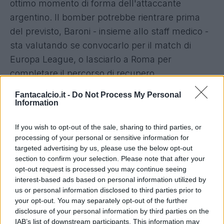
ottimo momento di forma dell'attaccante
argentino. Il bomber potrebbe rientrare prima
del previsto, Baroni - insieme allo staff medico -
sta valutando se convocarlo per il match di
Europa League, o lasciarlo a Roma per
completare il percorso di recupero.
Fantacalcio.it -
Do Not Process My Personal
La
Lazio tornerà in campo domenica 29
Information
settembre alle 12:30
, terza trasferta
consecutiva considerando anche l'Europa
If you wish to opt-out of the sale, sharing to third parties, or
processing of your personal or sensitive information for
League.
targeted advertising by us, please use the below opt-out
section to confirm your selection. Please note that after your
opt-out request is processed you may continue seeing
interest-based ads based on personal information utilized by
us or personal information disclosed to third parties prior to
your opt-out. You may separately opt-out of the further
disclosure of your personal information by third parties on the
IAB’s list of downstream participants. This information may