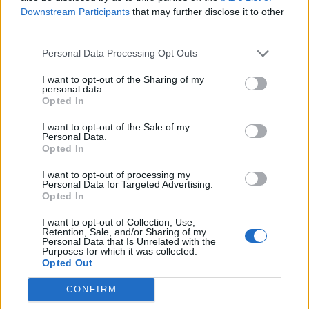
Downstream Participants
that may further disclose it to other
third parties.
Personal Data Processing Opt Outs
I want to opt-out of the Sharing of my
personal data.
Opted In
I want to opt-out of the Sale of my
Personal Data.
Opted In
I want to opt-out of processing my
"
Marco Palestra, a un passo dall’Inter
. Come
Personal Data for Targeted Advertising.
Opted In
raccontato in esclusiva nella giornata di ieri,
l’agente del calciatore, Alessandro Lucci, si
I want to opt-out of Collection, Use,
Retention, Sale, and/or Sharing of my
trova a Milano per accelerare nella trattativa.
Personal Data that Is Unrelated with the
Purposes for which it was collected.
Per oggi è previsto un contatto diretto tra le
Opted Out
parti per provare a chiudere definitivamente".
CONFIRM