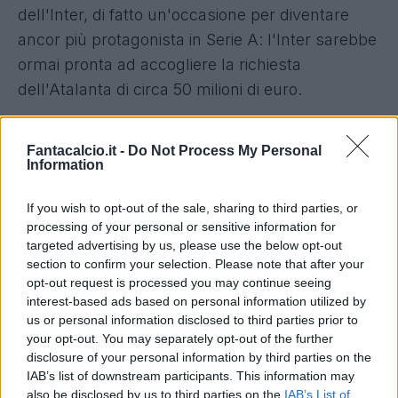
dell'Inter, di fatto un'occasione per diventare
ancor più protagonista in Serie A: l'Inter sarebbe
ormai pronta ad accogliere la richiesta
dell'Atalanta di circa 50 milioni di euro.
Inter-Palestra: agente a Milano, tutto
pronto per chiudere
Fantacalcio.it -
Do Not Process My Personal
Information
Oltre alle ultime riportate dal Corriere dello
If you wish to opt-out of the sale, sharing to third parties, or
Sport,
Matteo Moretto
ha dato le ultime
processing of your personal or sensitive information for
questione, rivelando come l'agente del giocatore
targeted advertising by us, please use the below opt-out
section to confirm your selection. Please note that after your
sia a Milano pronto per andare a chiudere anche
opt-out request is processed you may continue seeing
sotto il punto di vista dell'accordo tra club e
interest-based ads based on personal information utilized by
giocatore. Marco Palestra è reduce da una
us or personal information disclosed to third parties prior to
your opt-out. You may separately opt-out of the further
stagione importante, dove ha giocato 37 partite
disclosure of your personal information by third parties on the
segnando un gol e 4 assist.
IAB’s list of downstream participants. This information may
also be disclosed by us to third parties on the
IAB’s List of