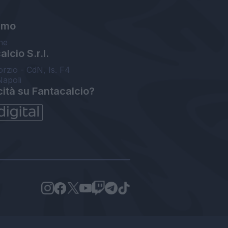
amo
ne
lcio S.r.l.
orzio - CdN, Is. F4
Napoli
cità su Fantacalcio?