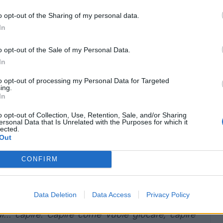
o opt-out of the Sharing of my personal data.
sione in Champions?
In
nazionale, quella partita non riflette la realtà e il
o opt-out of the Sale of my Personal Data.
tata strana, non so cosa sia successo, ma ora è
In
o rimaste tracce nello spogliatoio. Dobbiamo
to opt-out of processing my Personal Data for Targeted
giocarci al meglio le chance in questo torneo:
ing.
iziare direttamente dal primo Mondiale della
In
ltante".
o opt-out of Collection, Use, Retention, Sale, and/or Sharing
ersonal Data that Is Unrelated with the Purposes for which it
lected.
inglese con Chivu: stupito anche da lui?
Out
tte: si vede dalla precisione che usa in ogni
CONFIRM
o un’altra dote importante, la schiettezza: parla
 che pensa in faccia. Non fa giri di parole, va al
Data Deletion
Data Access
Privacy Policy
chiesto niente di specifico, ma solo di creare
i… capire. Capire come vuole giocare, capire