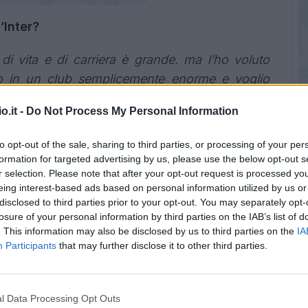
’Inter?
i vita e di carriera è grande. ma l’ho voluto
o in un club semplicemente enorme e voglio
a esperienza, crescere come calciatore e come
o.it -
Do Not Process My Personal Information
".
to opt-out of the sale, sharing to third parties, or processing of your per
più finora?
formation for targeted advertising by us, please use the below opt-out s
r selection. Please note that after your opt-out request is processed y
singolo dettaglio, ma mi ha impressionato molto
eing interest-based ads based on personal information utilized by us or
ne. Sanno che vengo da un altro mondo e devo
disclosed to third parties prior to your opt-out. You may separately opt-
losure of your personal information by third parties on the IAB’s list of
o un po’ nervoso ed emozionato, mi chiedevo
. This information may also be disclosed by us to third parties on the
IA
da dentro. Ma quando sono arrivato, ho visto
Participants
that may further disclose it to other third parties.
 sanno anche rilassarsi e godersi il momento.
si che campioni così siano macchine, invece
 positiva".
l Data Processing Opt Outs