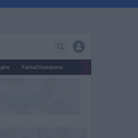
eghe
FantaChampions