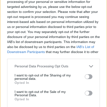
processing of your personal or sensitive information for
dobbiamo vincere per i tifosi, ci sono sempre
targeted advertising by us, please use the below opt-out
stati e vanno ringraziati; ci sono stati sempre
section to confirm your selection. Please note that after your
vicino. Saranno 100 minuti non facili, ma
opt-out request is processed you may continue seeing
interest-based ads based on personal information utilized by
dobbiamo avere molta serenità e molta
us or personal information disclosed to third parties prior to
tranquillità".
your opt-out. You may separately opt-out of the further
disclosure of your personal information by third parties on the
TITOLARI
- "Domani mattina deciderò.
IAB’s list of downstream participants. This information may
also be disclosed by us to third parties on the
IAB’s List of
L'importante è avere tutti a disposizione".
Downstream Participants
that may further disclose it to other
third parties.
ATTEGGIAMENTO
- "Domani noi corriamo
solo un pericolo: l'atteggiamento superficiale.
Personal Data Processing Opt Outs
Prima di Genova, abbiamo passato una
I want to opt-out of the Sharing of my
personal data.
settimana di tensione, mentre domani l'errore
Opted In
da non commettere è affrontare la gara con
I want to opt-out of the Sale of my
meno attenzione. Atteggiamento
Personal Data.
fondamentale: bisogna fare le stesse cose che
Opted In
abbiamo fatto a Genova, sapendo che