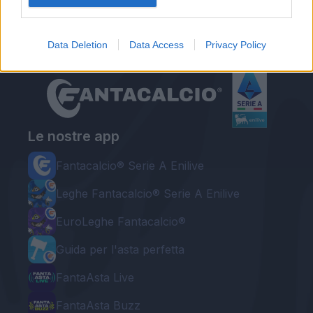
Data Deletion
Data Access
Privacy Policy
Le nostre app
Fantacalcio® Serie A Enilive
Leghe Fantacalcio® Serie A Enilive
EuroLeghe Fantacalcio®
Guida per l'asta perfetta
FantaAsta Live
FantaAsta Buzz