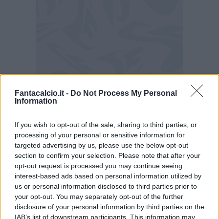
Fantacalcio.it -
Do Not Process My Personal
Information
Napoli, le parole di Olivera
If you wish to opt-out of the sale, sharing to third parties, or
"Abbiamo visto tutta la gente fuori allo stadio,
processing of your personal or sensitive information for
targeted advertising by us, please use the below opt-out
vogliamo vincere per regalargli lo scudetto.
section to confirm your selection. Please note that after your
Oggi conta vincere non importa chi farà gol. Il
opt-out request is processed you may continue seeing
msiter è carico come tutti noi, dobbiamo
interest-based ads based on personal information utilized by
us or personal information disclosed to third parties prior to
continuare il lavoro fatto da inizio anno
your opt-out. You may separately opt-out of the further
sapendo che sarà una gara tosta. Vogliamo
disclosure of your personal information by third parties on the
vincere per la nostra gente"
IAB’s list of downstream participants. This information may