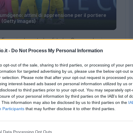
umogeno: attimi di apprensione per il portiere
(Getty Images)
 Ferraris durante la sfida tra Genoa e Lazio,
sa della protesta dei tifosi di casa i quali -
o.it -
Do Not Process My Personal Information
no dato il via a un lancio di fumogeni in campo.
to opt-out of the sale, sharing to third parties, or processing of your per
amento della partita in programma lunedì
formation for targeted advertising by us, please use the below opt-out s
r selection. Please note that after your opt-out request is processed y
i a seguito della morte di Papa Francesco.
eing interest-based ads based on personal information utilized by us or
disclosed to third parties prior to your opt-out. You may separately opt-
to da un fumogeno
losure of your personal information by third parties on the IAB’s list of
. This information may also be disclosed by us to third parties on the
IA
ampo
ha colpito alla schiena il portiere ospite
Participants
that may further disclose it to other third parties.
otto il match, permettendo all'estremo difensore
l Data Processing Opt Outs