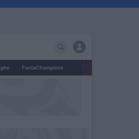
eghe
FantaChampions