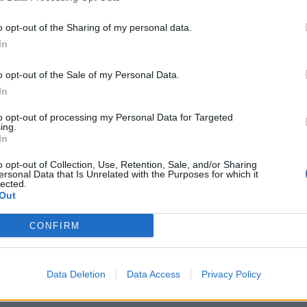
o dallo staff medico. Si è così reso necessario
e ha invitato i tifosi a evitare simili gesti mentre
o opt-out of the Sharing of my personal data.
In
ondizioni di Mandas
.
o opt-out of the Sale of my Personal Data.
rassicurando arbitri e compagni di squadra circa
In
ndere regolarmente il gioco.
to opt-out of processing my Personal Data for Targeted
ing.
In
o opt-out of Collection, Use, Retention, Sale, and/or Sharing
ersonal Data that Is Unrelated with the Purposes for which it
lected.
Out
CONFIRM
Data Deletion
Data Access
Privacy Policy