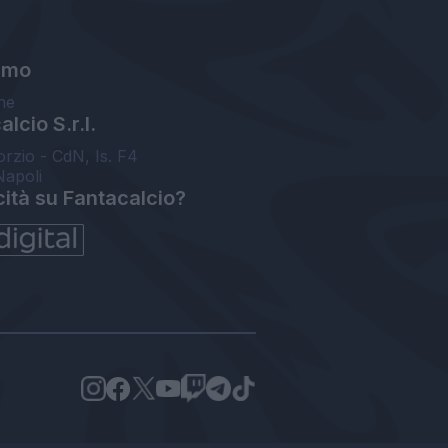
amo
ne
lcio S.r.l.
orzio - CdN, Is. F4
Napoli
cità su Fantacalcio?