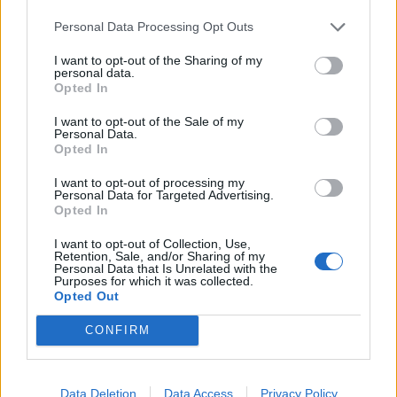
staff medico dei partenopei. Saranno quindi i
medici del Napoli a decidere se il numero 25
Personal Data Processing Opt Outs
potrà farcela in tempo per i
l big match della
I want to opt-out of the Sharing of my
personal data.
30esima
. Sarri, in ogni caso, si prepara già
Opted In
all'eventuale forfait, e scalda Sepe e Rafael: da
I want to opt-out of the Sale of my
più parti trapela cauto ottimismo, ma come
Personal Data.
sempre in questi casi predicare prudenza
Opted In
appare la strada migliore.
I want to opt-out of processing my
Personal Data for Targeted Advertising.
Opted In
Autore
I want to opt-out of Collection, Use,
Retention, Sale, and/or Sharing of my
Redazione Fantacalcio.it
Personal Data that Is Unrelated with the
Purposes for which it was collected.
Opted Out
CONFIRM
Data Deletion
Data Access
Privacy Policy