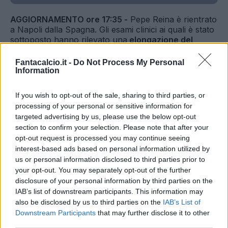
AGGIORNAMENTO ore 17:35 -
Pepe Reina è rientrato
a Napoli dalla Spagna. Gli esami clinici ai quali è stato
sottoposto hanno rilevato una
elongazione del
muscolo soleo destro.
Permane il dubbio sulla sua
presenza contro la Juve, match in programma alla
Fantacalcio.it -
Do Not Process My Personal
ripresa del campionato dopo la sosta per le
Information
Nazionali.
Mister Sarri, in alternativa, può contare su Sepe
If you wish to opt-out of the sale, sharing to third parties, or
e sul brasiliano Rafael tra i pali.
processing of your personal or sensitive information for
targeted advertising by us, please use the below opt-out
section to confirm your selection. Please note that after your
Continua ad essere in dubbio la presenza di
opt-out request is processed you may continue seeing
Pepe Reina contro la Juventus. Il portiere
interest-based ads based on personal information utilized by
spagnolo s'è fermato, in Nazionale, per via del
us or personal information disclosed to third parties prior to
your opt-out. You may separately opt-out of the further
solito un problema ai gemelli che lo assilla già
disclosure of your personal information by third parties on the
dallo scorso anno:
oggi o al più domani l'ex
IAB’s list of downstream participants. This information may
Bayern dovrebbe rientrare in Italia,
dove a
also be disclosed by us to third parties on the
IAB’s List of
Downstream Participants
that may further disclose it to other
monitorare le sue condizioni sarà direttamente lo
third parties.