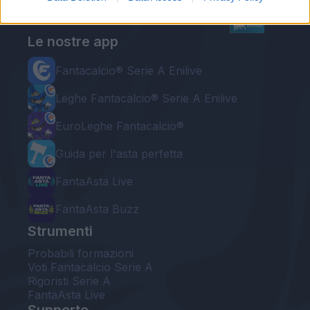
Le nostre app
Fantacalcio® Serie A Enilive
Leghe Fantacalcio® Serie A Enilive
EuroLeghe Fantacalcio®
Guida per l'asta perfetta
FantaAsta Live
FantaAsta Buzz
Strumenti
Probabili formazioni
Voti Fantacalcio Serie A
Rigoristi Serie A
FantaAsta Live
Supporto