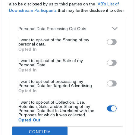
also be disclosed by us to third parties on the
IAB’s List of
Downstream Participants
Futuro
? «Questa squadra è molto più forte di
that may further disclose it to other
third parties.
quanto ha fatto vedere finora. Dobbiamo
portare a casa subito più punti possibile:
Personal Data Processing Opt Outs
quello di prima non era il vero Toro, questo è il
I want to opt-out of the Sharing of my
vero Toro».
personal data.
Opted In
I want to opt-out of the Sale of my
Personal Data.
Opted In
I want to opt-out of processing my
Personal Data for Targeted Advertising.
Opted In
I want to opt-out of Collection, Use,
Retention, Sale, and/or Sharing of my
Personal Data that Is Unrelated with the
Purposes for which it was collected.
Opted Out
CONFIRM