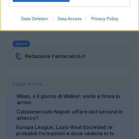
Data Deletion
Data Access
Privacy Policy
Autore
Redazione Fantacalcio.it
Leggi anche...
Milan, è il giorno di Walker: visite e firma in
arrivo
Calciomercato Napoli: affare last second in
attacco?
Europa League, Lazio-Real Sociedad: le
probabili formazioni e dove vederla in tv