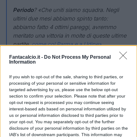
Periodo
? «Che uniti siamo squadra. Negli
ultimi due mesi abbiamo spinto tanto:
abbiamo fatto 4 ottimi pareggi, avremmo
meritato una vittoria in molte di queste ultime
partite,
come col Parma e a Udine».
Fantacalcio.it -
Do Not Process My Personal
Vanoli
? «Vanoli ha una grande fiducia in tutti i
Information
calciatori. Non abbandona mai nessuno: ne è
esempio l’utilizzo a Firenze di Tameze dopo
If you wish to opt-out of the sale, sharing to third parties, or
processing of your personal or sensitive information for
tanta panchina. Nel calcio la fiducia per un
targeted advertising by us, please use the below opt-out
calciatore vale il 40%».
section to confirm your selection. Please note that after your
opt-out request is processed you may continue seeing
Zapata
? «È sempre con noi, ci manda
interest-based ads based on personal information utilized by
us or personal information disclosed to third parties prior to
messaggi prima e dopo le gare. Dopo la
your opt-out. You may separately opt-out of the further
Fiorentina ci ha scritto “bravi ragazzi, grande-
disclosure of your personal information by third parties on the
grande cuore”. Mi manca tanto».
IAB’s list of downstream participants. This information may