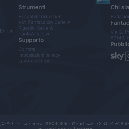
Strumenti
Chi si
Probabili formazioni
Redazio
Voti Fantacalcio Serie A
Fantaca
Rigoristi Serie A
Enilive
Via G. P
FantaAsta Live
80143, 
Supporto
Pubbli
Contatti
Impostazioni privacy
Lavora con noi
/03/2012 - Iscrizione al ROC: 44869 - © Fantacalcio S.R.L. P.IVA 1093850