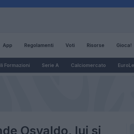
App
Regolamenti
Voti
Risorse
Gioca!
li Formazioni
Serie A
Calciomercato
EuroL
de Osvaldo, lui si