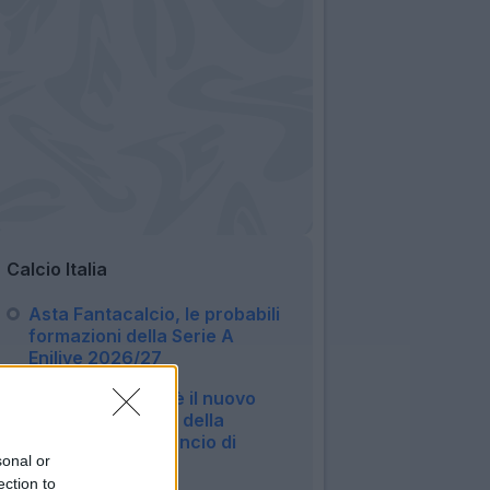
Calcio Italia
Asta Fantacalcio, le probabili
formazioni della Serie A
Enilive 2026/27
06:16
Diana Bianchedi è il nuovo
capodelegazione della
Nazionale, l'annuncio di
sonal or
Malagò
ection to
10:11