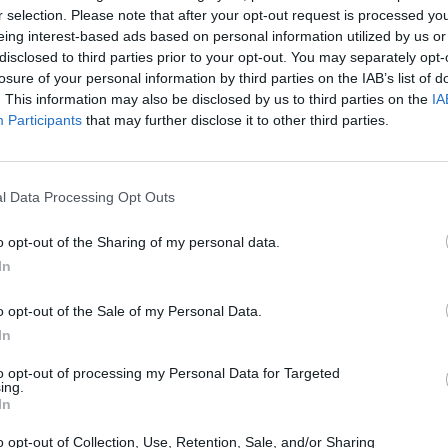
r selection. Please note that after your opt-out request is processed y
aldo (getty Images)
eing interest-based ads based on personal information utilized by us or
disclosed to third parties prior to your opt-out. You may separately opt-
losure of your personal information by third parties on the IAB’s list of
 una storia consumatasi tra feroci liti,
. This information may also be disclosed by us to third parties on the
IA
o mediaticamente non pubblicizzati.
Participants
that may further disclose it to other third parties.
egli ultimi giorni,
non si era presentato per
sciando alcuna spiegazione o avvertimento
a. Come testimoniato da Twitter Pablo è anche
l Data Processing Opt Outs
 amici, aspetto della vicenda che ha reso la
o opt-out of the Sharing of my personal data.
:
Osvaldo è stato sospeso
, un qualcosa di
In
mite mezzo formale e cartaceo.
o opt-out of the Sale of my Personal Data.
In
Osvaldo ha
provato a varcare i cancelli della
le sue cose, forse per poter provare a parlare
to opt-out of processing my Personal Data for Targeted
ing.
è stato
negato l'accesso
. E' a quel punto che
In
rebbe pensado di
fare causa all'Inter
, una
o opt-out of Collection, Use, Retention, Sale, and/or Sharing