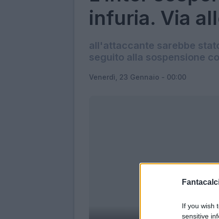
infuria. Via a
all'attaccante sarebbe stato
seguito alla sospensione 
Venerdì, 23 Gennaio - 00:00
Fantacalci
If you wish 
sensitive in