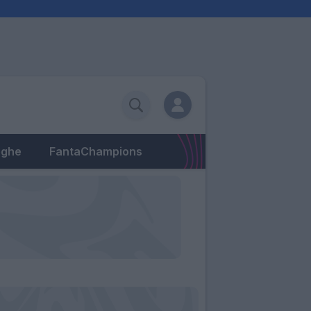
eghe
FantaChampions