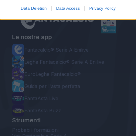
Data Deletion
Data Access
Privacy Policy
Le nostre app
Fantacalcio® Serie A Enilive
Leghe Fantacalcio® Serie A Enilive
EuroLeghe Fantacalcio®
Guida per l'asta perfetta
FantaAsta Live
FantaAsta Buzz
Strumenti
Probabili formazioni
Voti Fantacalcio Serie A