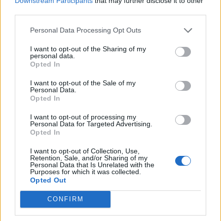
Downstream Participants
that may further disclose it to other
stato fuori Perotti assieme a Iturbe e Totti,
third parties.
qualche scelta bisogna farla".
Sul secondo posto consolidato e sull'allungo su
Personal Data Processing Opt Outs
Napoli:
"Noi ci si accosta a quelli che sono i
I want to opt-out of the Sharing of my
personal data.
risultati della Juventus, che è fortissima, è avanti
Opted In
al Real Madrid, vorremmo rosicchiare altro
I want to opt-out of the Sale of my
spazio, per capire come è fatto quel mondo lì…
Il
Personal Data.
Opted In
rinnovo? In questa situazione romana mi sento
perfettamente a mio agio, è casa mia. Firmo solo
I want to opt-out of processing my
Personal Data for Targeted Advertising.
se vinco? L'ho detto quattro, cinque volte..."
Opted In
I want to opt-out of Collection, Use,
Autore
Retention, Sale, and/or Sharing of my
Personal Data that Is Unrelated with the
Purposes for which it was collected.
Redazione Fantacalcio.it
Opted Out
CONFIRM