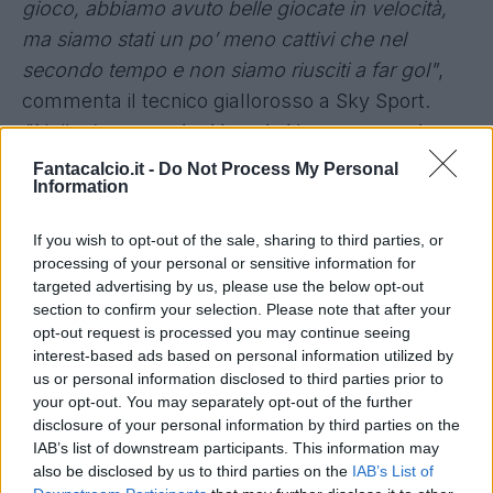
gioco, abbiamo avuto belle giocate in velocità,
ma siamo stati un po’ meno cattivi che nel
secondo tempo e non siamo riusciti a far gol"
,
commenta il tecnico giallorosso a Sky Sport.
"Nelle due occasioni in cui ci hanno preso in
contropiede si è inserito l’uomo ci hanno fatto un
Fantacalcio.it -
Do Not Process My Personal
Information
gol e creato una situazione potenzialmente
pericolosa. Nel secondo tempo abbiamo avuto
If you wish to opt-out of the sale, sharing to third parties, or
carattere e cattiveria, che potevamo avere anche
processing of your personal or sensitive information for
nel primo tempo, abbiamo fatto valere di più la
targeted advertising by us, please use the below opt-out
section to confirm your selection. Please note that after your
qualità del gioco".
opt-out request is processed you may continue seeing
"El Shaarawy? Determinante, ha calciato una
interest-based ads based on personal information utilized by
grande punizione, ma in alcuni momenti quello
us or personal information disclosed to third parties prior to
your opt-out. You may separately opt-out of the further
che gli viene meno è la determinazione di
disclosure of your personal information by third parties on the
portare a casa un contrasto"
, prosegue Spalletti.
IAB’s list of downstream participants. This information may
"Oggi l’ho scelto, ma ho altri giocatori, oggi è
also be disclosed by us to third parties on the
IAB’s List of