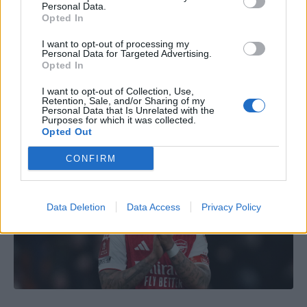
Redazione Fantacalcio.it
Personal Data.
Opted In
I want to opt-out of processing my
Personal Data for Targeted Advertising.
Opted In
Napoli, contatti con
I want to opt-out of Collection, Use,
Retention, Sale, and/or Sharing of my
Personal Data that Is Unrelated with the
l'Arsenal per Gabriel Jesus
Purposes for which it was collected.
Opted Out
CONFIRM
Data Deletion
Data Access
Privacy Policy