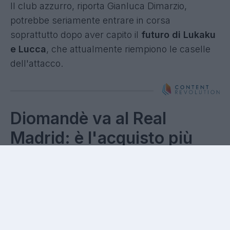
Il club azzurro, riporta Gianluca Dimarzio,
potrebbe seriamente entrare in corsa
soprattutto dopo aver capito il
futuro di Lukaku
e Lucca
, che attualmente riempiono le caselle
dell'attacco.
Diomandè va al Real
Madrid: è l'acquisto più
oneroso della storia