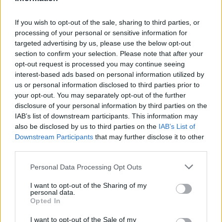
soddisfazioni: colpa prima della lunga squalifica,
If you wish to opt-out of the sale, sharing to third parties, or
e adesso dall’infortunio muscolare che dilata i
processing of your personal or sensitive information for
tempi del suo rientro in campo.
targeted advertising by us, please use the below opt-out
section to confirm your selection. Please note that after your
opt-out request is processed you may continue seeing
Rende nota la natura dell’infortunio la stessa
interest-based ads based on personal information utilized by
società genoana:
“Pandev è stato sottoposto a
us or personal information disclosed to third parties prior to
esami strumentali, che hanno evidenziato una
your opt-out. You may separately opt-out of the further
disclosure of your personal information by third parties on the
lesione al bicipite femorale sinistro tra il primo
IAB’s list of downstream participants. This information may
e il secondo grado
”, si legge nel comunicato.
also be disclosed by us to third parties on the
IAB’s List of
Grifone che dovrà ancora fare a meno del suo
Downstream Participants
that may further disclose it to other
third parties.
acquisto più importante. Così come i suoi
fantallenatori, che per ora maledicono il suo
Personal Data Processing Opt Outs
acquisto all'asta estiva.
I want to opt-out of the Sharing of my
personal data.
Opted In
Autore
I want to opt-out of the Sale of my