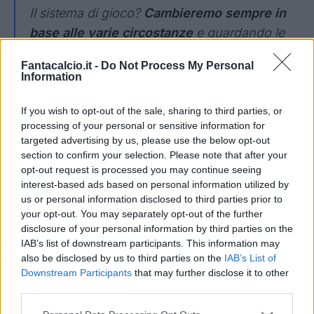
Il sistema di gioco?
Cambieremo sempre in
base alle varie circostanze
e guardando le
caratteristiche dell’avversario cche
Fantacalcio.it -
Do Not Process My Personal
affronteremo di volta in volta; in base a quello
Information
cercherò di mettere i giocatori in campo
secondo la migliore disposizione possibile.
If you wish to opt-out of the sale, sharing to third parties, or
processing of your personal or sensitive information for
targeted advertising by us, please use the below opt-out
I
l fatto che il mercato non sia ancora chiuso
section to confirm your selection. Please note that after your
e che siamo ancora in pochi non sarà mai un
opt-out request is processed you may continue seeing
interest-based ads based on personal information utilized by
alibi,
non mi sentirete usare delle scuse,
us or personal information disclosed to third parties prior to
soprattutto prima della partita. Siamo come
your opt-out. You may separately opt-out of the further
siamo attualmente e affronteremo il Cagliari
disclosure of your personal information by third parties on the
IAB’s list of downstream participants. This information may
con fiducia, cercando di mettere in pratica
also be disclosed by us to third parties on the
IAB’s List of
quello che abbiamo fatto durante la settimana
Downstream Participants
that may further disclose it to other
e cercando di portare a casa un buon
third parties.
risultato”.