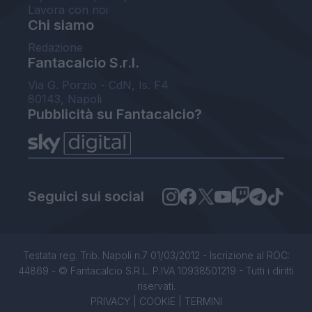
Lavora con noi
Chi siamo
Redazione
Fantacalcio S.r.l.
Via G. Porzio - CdN, Is. F4
80143, Napoli
Pubblicità su Fantacalcio?
Seguici sui social
Testata reg. Trib. Napoli n.7 01/03/2012 - Iscrizione al ROC:
44869 - © Fantacalcio S.R.L. P.IVA 10938501219 - Tutti i diritti
riservati.
PRIVACY
|
COOKIE
|
TERMINI