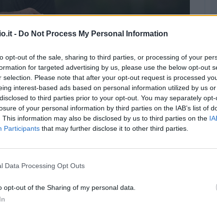
fantallenatori: "Punto alla doppia cifra" (Foto:
o.it -
Do Not Process My Personal Information
Venezia)
to opt-out of the sale, sharing to third parties, or processing of your per
scinare i fantallenatori
che punteranno su di
formation for targeted advertising by us, please use the below opt-out s
r selection. Please note that after your opt-out request is processed y
ntervenuto ai microfoni di Sky Sport, ha lanciato
eing interest-based ads based on personal information utilized by us or
 del Fantacalcio.
disclosed to third parties prior to your opt-out. You may separately opt-
losure of your personal information by third parties on the IAB’s list of
npalo
. This information may also be disclosed by us to third parties on the
IA
Participants
that may further disclose it to other third parties.
ntervento:
l Data Processing Opt Outs
o opt-out of the Sharing of my personal data.
In