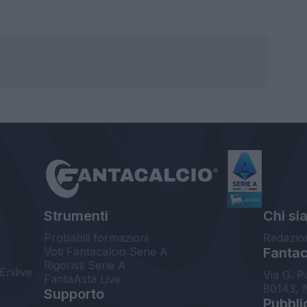
Strumenti
Chi si
Probabili formazioni
Redazio
Voti Fantacalcio Serie A
Fantaca
Rigoristi Serie A
Enilive
Via G. P
FantaAsta Live
80143, 
Supporto
Pubbli