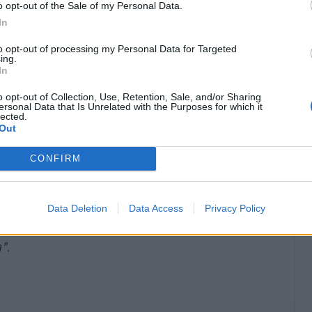
o opt-out of the Sale of my Personal Data.
In
to opt-out of processing my Personal Data for Targeted
ing.
In
me giocare ad alti livelli ma è ovvio che la
o opt-out of Collection, Use, Retention, Sale, and/or Sharing
ersonal Data that Is Unrelated with the Purposes for which it
rente da quelli in cui ho giocato ma siamo
lected.
Out
za. Capitano? Questo ti porta ad avere maggiori
 mettere in mostra sia in campo che fuori.
CONFIRM
segnare, la doppia cifra è un obiettivo che
ochi per tutta la stagione. Non mi importa
tino finale. Il mio obiettivo è ottenere la
Data Deletion
Data Access
Privacy Policy
 non mi importa. Ma come detto, da attaccante
".