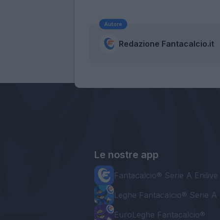
Autore
Redazione Fantacalcio.it
Le nostre app
Fantacalcio® Serie A Enilive
Leghe Fantacalcio® Serie A 
EuroLeghe Fantacalcio®