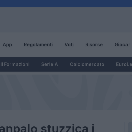
App
Regolamenti
Voti
Risorse
Gioca!
li Formazioni
Serie A
Calciomercato
EuroL
anpalo stuzzica i