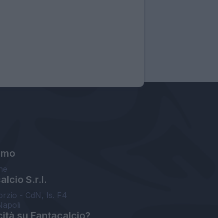
amo
ne
lcio S.r.l.
orzio - CdN, Is. F4
Napoli
cità su Fantacalcio?