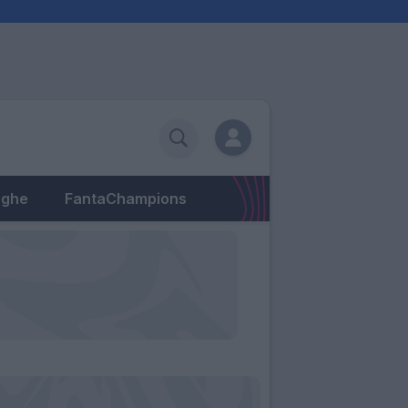
eghe
FantaChampions