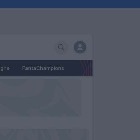
eghe
FantaChampions