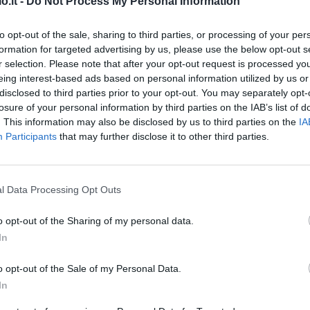
o.it -
Do Not Process My Personal Information
Mandas per la porta: l'idea (©LaPresse)
to opt-out of the sale, sharing to third parties, or processing of your per
formation for targeted advertising by us, please use the below opt-out s
un portiere più giovane di David De Gea.
r selection. Please note that after your opt-out request is processed y
irtù dell'esperienza e delle doti tecniche del
eing interest-based ads based on personal information utilized by us or
disclosed to third parties prior to your opt-out. You may separately opt-
stituibili.
losure of your personal information by third parties on the IAB’s list of
. This information may also be disclosed by us to third parties on the
IA
io Filippi
, nuovo preparatore dei portieri che si
Participants
that may further disclose it to other third parties.
 era al Milan) per approdare alla Fiorentina.
 soprattutto per quanto riguarda i portieri
dal basso, l'arrivo di Filippi potrebbe cambiare
l Data Processing Opt Outs
o opt-out of the Sharing of my personal data.
In
 Mandas
, classe 2001 della Lazio, ma anche
5 del Lecce. 11 cleen sheet in 38 partite per un
o opt-out of the Sale of my Personal Data.
inserirsi perfettamente nell'undici di Fabio
In