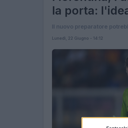
la porta: l'ide
Il nuovo preparatore potre
Lunedì, 22 Giugno - 14:12