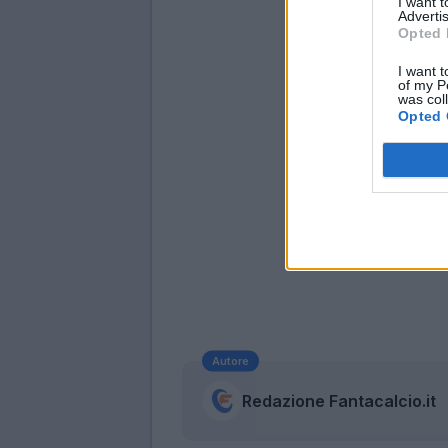
I want 
Advertis
Opted 
I want t
of my P
was col
Opted 
Autore
Redazione Fantacalcio.it