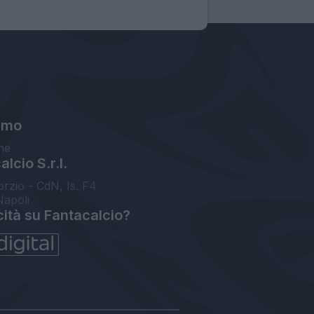
amo
ne
lcio S.r.l.
orzio - CdN, Is. F4
Napoli
cità su Fantacalcio?