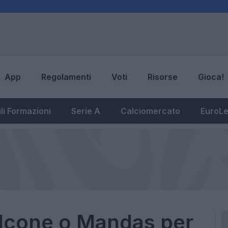
App
Regolamenti
Voti
Risorse
Gioca!
li Formazioni
Serie A
Calciomercato
EuroL
alcone o Mandas per