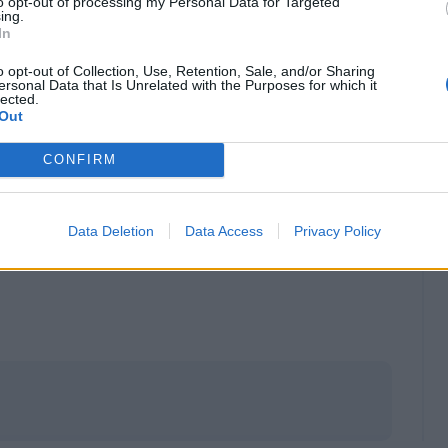
to opt-out of processing my Personal Data for Targeted
ing.
In
o opt-out of Collection, Use, Retention, Sale, and/or Sharing
ersonal Data that Is Unrelated with the Purposes for which it
lected.
Out
CONFIRM
Data Deletion
Data Access
Privacy Policy