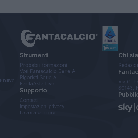
Strumenti
Chi si
Probabili formazioni
Redazio
Voti Fantacalcio Serie A
Fantaca
Rigoristi Serie A
Enilive
Via G. P
FantaAsta Live
80143, 
Supporto
Pubbli
Contatti
Impostazioni privacy
Lavora con noi