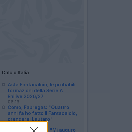
Calcio Italia
Asta Fantacalcio, le probabili
formazioni della Serie A
Enilive 2026/27
06:16
Como, Fabregas: "Quattro
anni fa ho fatto il Fantacalcio,
prenderei Lautaro"
08:20
Inter, Calhanoglu: "Mi auguro