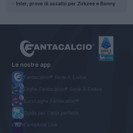
Inter, prove di assalto per Zirkzee e Bonny
Le nostre app
Fantacalcio® Serie A Enilive
Leghe Fantacalcio® Serie A Enilive
EuroLeghe Fantacalcio®
Guida per l'asta perfetta
FantaAsta Live