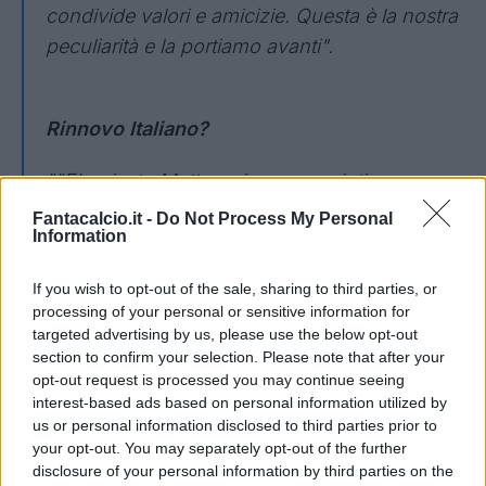
condivide valori e amicizie. Questa è la nostra
peculiarità e la portiamo avanti".
Rinnovo Italiano?
""E' arrivato Motta e siamo cresciuti ancora e
adesso c'è Italiano con cui abbiamo vinto un
Fantacalcio.it -
Do Not Process My Personal
Information
trofeo. Con lui stiamo discutendo per
allungare il contratto".
If you wish to opt-out of the sale, sharing to third parties, or
processing of your personal or sensitive information for
targeted advertising by us, please use the below opt-out
Cessioni come Zirkzee e Calafiori nella
section to confirm your selection. Please note that after your
opt-out request is processed you may continue seeing
scorsa estate?
interest-based ads based on personal information utilized by
us or personal information disclosed to third parties prior to
your opt-out. You may separately opt-out of the further
disclosure of your personal information by third parties on the