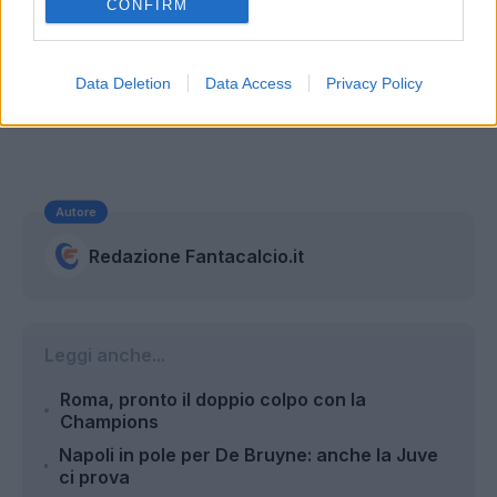
CONFIRM
Data Deletion
Data Access
Privacy Policy
Autore
Redazione Fantacalcio.it
Leggi anche...
Roma, pronto il doppio colpo con la
Champions
Napoli in pole per De Bruyne: anche la Juve
ci prova