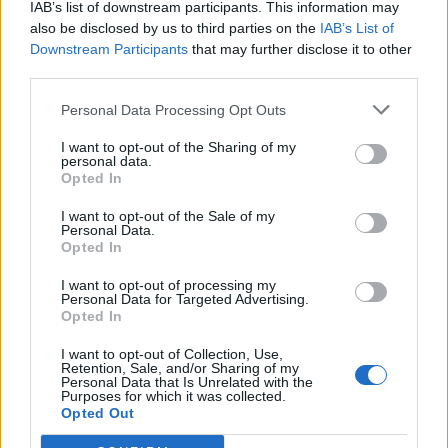
"Molto spesso non ci sono trattative o volontà
IAB’s list of downstream participants. This information may
also be disclosed by us to third parties on the
da parte nostra di trasferire calciatori e a volte
IAB’s List of
Downstream Participants
that may further disclose it to other
le voci danno fastidio, soprattutto a stagione
third parties.
in corso. L'anno scorso abbiamo ceduto
Personal Data Processing Opt Outs
Zirkzee perché ha attivato la clausola e
Calafiori perché era motivato a muoversi e
I want to opt-out of the Sharing of my
personal data.
nessun club riesce a trattenere calciatori
Opted In
quando arrivano certe offerte"
I want to opt-out of the Sale of my
Personal Data.
Opted In
I want to opt-out of processing my
Personal Data for Targeted Advertising.
Opted In
I want to opt-out of Collection, Use,
Retention, Sale, and/or Sharing of my
Personal Data that Is Unrelated with the
Purposes for which it was collected.
Opted Out