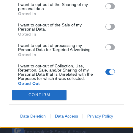
che è arrivato il momento di contarsi e di vedere
I want to opt-out of the Sharing of my
personal data.
davvero se questa situazione dipende da pochi
Opted In
tifosi o se la città la pensa in questo modo e poi
I want to opt-out of the Sale of my
di conseguenza prendere le dovute decisioni
".
Personal Data.
Opted In
Autore
I want to opt-out of processing my
Personal Data for Targeted Advertising.
Opted In
Redazione Fantacalcio.it
I want to opt-out of Collection, Use,
Retention, Sale, and/or Sharing of my
Personal Data that Is Unrelated with the
Purposes for which it was collected.
Opted Out
CONFIRM
Data Deletion
Data Access
Privacy Policy
Le nostre app
Fantacalcio® Serie A Enilive