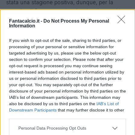
stata una stagione positiva, dunque, per la
squadra di
Sousa
, pronto a lasciare la panchina.
I tifosi contestano da mesi società e tecnico, ed è
Fantacalcio.it -
Do Not Process My Personal
Information
proprio questo clima di contestazione che farà
riflettere la proprietà sulle mosse future.
If you wish to opt-out of the sale, sharing to third parties, or
Queste, infatti, le parole dell'azionista di
processing of your personal or sensitive information for
maggioranza, Diego Della Valle, in un'intervista
targeted advertising by us, please use the below opt-out
section to confirm your selection. Please note that after your
concessa al Corriere della Sera l'Economia:
opt-out request is processed you may continue seeing
"
Rapporti coi tifosi viola? Io comprai la
interest-based ads based on personal information utilized by
Fiorentina, da alcuni anni mi sono
us or personal information disclosed to third parties prior to
your opt-out. You may separately opt-out of the further
completamente allontanato dalla gestione.
disclosure of your personal information by third parties on the
Anche se vedere le partite la domenica mi crea
IAB’s list of downstream participants. This information may
tensioni in senso assoluto, a me che di tensioni
also be disclosed by us to third parties on the
IAB’s List of
Downstream Participants
that may further disclose it to other
in generale non soffro. Economicamente Andrea
third parties.
ha fatto dei miracoli. La domanda che gli faccio
è: dove sta il divertimento in tutto questo? E dico
Personal Data Processing Opt Outs