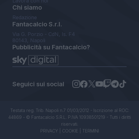
Lavora con noi
Chi siamo
Redazione
Fantacalcio S.r.l.
Via G. Porzio - CdN, Is. F4
80143, Napoli
Pubblicità su Fantacalcio?
Seguici sui social
Testata reg. Trib. Napoli n.7 01/03/2012 - Iscrizione al ROC:
44869 - © Fantacalcio S.R.L. P.IVA 10938501219 - Tutti i diritti
riservati.
PRIVACY
|
COOKIE
|
TERMINI