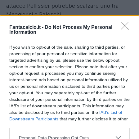
attacco Pellissier potrebbe scalzare uno tra
Meggiorini o Paloschi.
Recuperato Masiello, torna titolare Sportiello e
Fantacalcio.it -
Do Not Process My Personal
Biava. Complici le assenze per squalifica di
Information
Denis, Pinilla, Migliaccio e Carmona, possibile
If you wish to opt-out of the sale, sharing to third parties, or
ritorno al 4-4-1-1 con Moralez alle spalle di
processing of your personal or sensitive information for
Bianchi.
targeted advertising by us, please use the below opt-out
section to confirm your selection. Please note that after your
opt-out request is processed you may continue seeing
interest-based ads based on personal information utilized by
PALERMO - FIORENTINA
(Ore 15:00)
us or personal information disclosed to third parties prior to
Al Barbera ci sarà Dybala in coppia con Belotti in
your opt-out. You may separately opt-out of the further
disclosure of your personal information by third parties on the
attacco, l'argentino in campo per salutare i tifosi
IAB’s list of downstream participants. This information may
rosanero. Mister Iachini vara un 3-4-1-2 con
also be disclosed by us to third parties on the
IAB’s List of
Vazquez sulla trequarti. Squalificato Chochev.
Downstream Participants
that may further disclose it to other
third parties.
Nella Viola sono tornati ad allenarsi Vargas,
Bernardeschi e Pizarro, il cileno in regia
Personal Data Processing Opt Outs