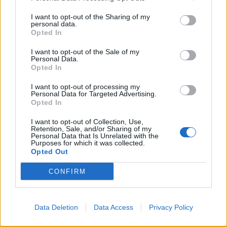
coadiuvato da Fernandez e Borja Valero. Fuori
I want to opt-out of the Sharing of my
causa Diamanti, nel tridente ballottaggio
personal data.
Opted In
Gilardino-Joaquin per completare l'attacco con
Salah e Ilicic. Ancora panchina dunque per
I want to opt-out of the Sale of my
Personal Data.
Mario Gomez.
Opted In
I want to opt-out of processing my
Personal Data for Targeted Advertising.
Opted In
I want to opt-out of Collection, Use,
Retention, Sale, and/or Sharing of my
Personal Data that Is Unrelated with the
Purposes for which it was collected.
Opted Out
CONFIRM
PARMA - HELLAS VERONA
(Ore 15:00)
Recuperato Cassani, torna a disposizion Lila.
Data Deletion
Data Access
Privacy Policy
Assenti per infortunio Santacroce, Costa e Bajza.