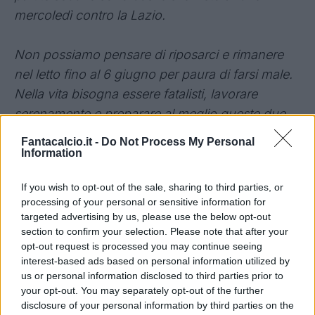
mercoledì contro la Lazio.
Non possiamo pensare di riposarci e rimanere
nel letto fino al 6 giugno per paura di farsi male.
Nella vita bisogna essere fatalisti, lavorare
serenamente e preparare al meglio queste due
gare di campionato.
Fantacalcio.it -
Do Not Process My Personal
Information
E' nel
DNA della Juventus
avere squadre con
If you wish to opt-out of the sale, sharing to third parties, or
un carattere forte.
processing of your personal or sensitive information for
targeted advertising by us, please use the below opt-out
Vincere non è mai monotono
: si vince in tanti
section to confirm your selection. Please note that after your
opt-out request is processed you may continue seeing
modi, e non è certo facile.
interest-based ads based on personal information utilized by
L'importante è rimanere positivi in vista della
us or personal information disclosed to third parties prior to
finale di Champions League
, anche se non
your opt-out. You may separately opt-out of the further
disclosure of your personal information by third parties on the
alleggerisce la pressione.