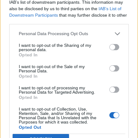
IAB’s list of downstream participants. This information may
Oggi pomeriggio vedrò in allenamento la
also be disclosed by us to third parties on the
IAB’s List of
squadra, valuterò i più stanchi.
Downstream Participants
that may further disclose it to other
third parties.
C'è comunque bisogno di giocare, di allenarsi,
ma la prevenzione è fondamentale.
Personal Data Processing Opt Outs
La squadra sta bene, ha corso fino alla fine e
I want to opt-out of the Sharing of my
con intensità.
personal data.
Opted In
Contro la Lazio non hanno giocato
Marchisio,
Sturaro
e
Morata
e dunque abbiamo giocatori
I want to opt-out of the Sale of my
Personal Data.
disponibili per domani. E' normale che a
Opted In
qualcuno riposerà.
I want to opt-out of processing my
Personal Data for Targeted Advertising.
Opted In
Raro che io parli di portieri, ma di
Buffon
parlo
I want to opt-out of Collection, Use,
volentieri. Giocatore straordinario e grande
Retention, Sale, and/or Sharing of my
Personal Data that Is Unrelated with the
professionista con valori importanti. Con la sua
Purposes for which it was collected.
carriera si meriterebbe un
Pallone d'Oro
.
Opted Out
Devo fare i complimenti ai ragazzi per la