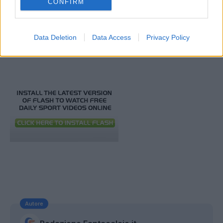
CONFIRM
stagione che hanno fatto e stanno facendo, e
non è ancora finita"
.
Data Deletion
Data Access
Privacy Policy
Autore