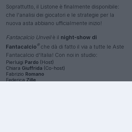
Soprattutto, il Listone è finalmente disponibile:
che l'analisi dei giocatori e le strategie per la
nuova asta abbiano ufficialmente inizio!
Fantacalcio Unveil
è il
night-show di
®
Fantacalcio
che dà di fatto il via a tutte le Aste
Fantacalcio d'Italia! Con noi in studio:
Pierluigi
Pardo
(Host)
Chiara
Giuffrida
(Co-host)
Fabrizio
Romano
Federica
Zille
Riccardo
Trevisani
Per una lunga e imperdibile serata di talk
(fanta)calcistico, contributi video e
intrattenimento, durante la quale:
Son state presentate tutte
le novità dell'App
Leghe
Fantacalcio
Serie A Enilive della stagione 2026/2027