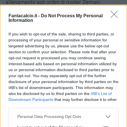
allenamento agli ordini di mister Zeman:
attivazione, tattica e stretching filnale. Tenuto
Fantacalcio.it -
Do Not Process My Personal
precauzionalmente a riposo Caprari per una
Information
lombalgia, mentre hanno lavorato parzialmente
in gruppo Campagnaro e Stendardo ma il loro
If you wish to opt-out of the sale, sharing to third parties, or
processing of your personal or sensitive information for
impiego in difesa lunedì sera rimane in dubbio.
targeted advertising by us, please use the below opt-out
Lavoro differenziato con terapie per Davide
section to confirm your selection. Please note that after your
Vitturini, prosegue il proprio programma di
opt-out request is processed you may continue seeing
interest-based ads based on personal information utilized by
recupero Alberto Gilardino. Domani rifinitura al
us or personal information disclosed to third parties prior to
mattino, poi dall 11:45 circa la conferenza
your opt-out. You may separately opt-out of the further
stampa pregara del tecnico boemo.
disclosure of your personal information by third parties on the
IAB’s list of downstream participants. This information may
also be disclosed by us to third parties on the
IAB’s List of
QUI ROMA
- Sorride Spalletti che
Downstream Participants
that may further disclose it to other
nell'allenamento odierno ha ritrovato a pieno
third parties.
regime Rudiger e Emerson, che si candidano per
Personal Data Processing Opt Outs
presidiare le corsie esterne della difesa. Avanti