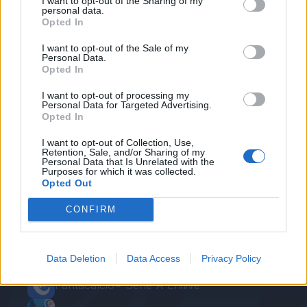
I want to opt-out of the Sharing of my
cerca conferma Perotti nel 4-2-3-1, ma è
personal data.
Opted In
ballottaggio con El Shaarawy. In cabina di regia
De Rossi con Strootman al suo fianco.
I want to opt-out of the Sale of my
Personal Data.
Opted In
Autore
I want to opt-out of processing my
Personal Data for Targeted Advertising.
Redazione Fantacalcio.it
Opted In
I want to opt-out of Collection, Use,
Retention, Sale, and/or Sharing of my
Personal Data that Is Unrelated with the
Purposes for which it was collected.
Opted Out
CONFIRM
Le nostre app
Data Deletion
Data Access
Privacy Policy
Fantacalcio® Serie A Enilive